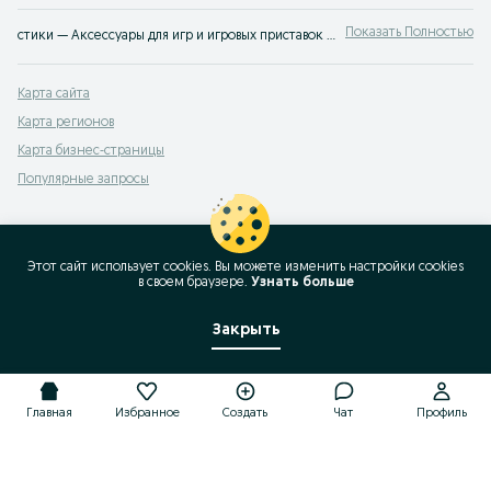
Показать Полностью
стики — Аксессуары для игр и игровых приставок в Казахстане ⭐ Игры, игровые приставки, аксессуары, аккаунты и герои игр ✔️ Покупайте все для игр и развлечений ⚡ недорого на OLX.kz
Карта сайта
Карта регионов
Карта бизнес-страницы
Популярные запросы
Этот сайт использует cookies. Вы можете изменить настройки cookies
в своeм браузере.
Узнать больше
Закрыть
Главная
Избранное
Создать
Чат
Профиль