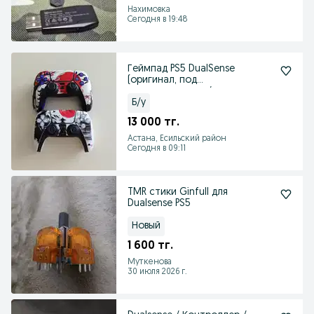
Нахимовка
Сегодня в 19:48
Геймпад PS5 DualSense
(оригинал, под
восстановление / на
запчасти)
Б/у
13 000 тг.
Астана, Есильский район
Сегодня в 09:11
TMR стики Ginfull для
Dualsense PS5
Новый
1 600 тг.
Муткенова
30 июля 2026 г.