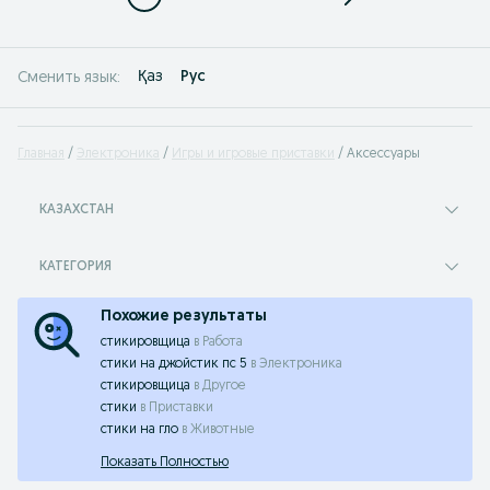
Қаз
Рус
Сменить язык:
Главная
Электроника
Игры и игровые приставки
Аксессуары
КАЗАХСТАН
КАТЕГОРИЯ
Похожие результаты
стикировщица
в
Работа
стики на джойстик пс 5
в
Электроника
стикировщица
в
Другое
стики
в
Приставки
стики на гло
в
Животные
Показать Полностью