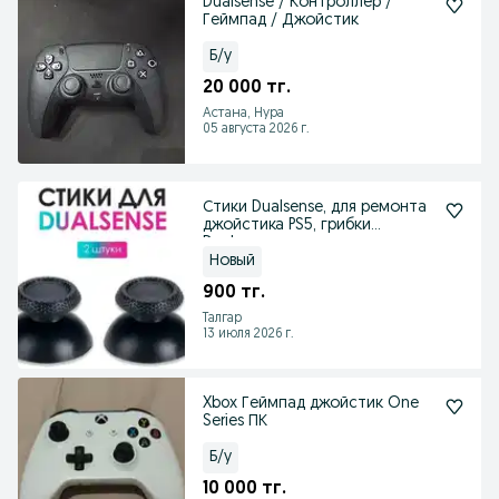
Dualsense / Контроллер /
Геймпад / Джойстик
Б/у
20 000 тг.
Астана, Нура
05 августа 2026 г.
Стики Dualsense, для ремонта
джойстика PS5, грибки
Dualsense
Новый
900 тг.
Талгар
13 июля 2026 г.
Xbox Геймпад джойстик One
Series ПК
Б/у
10 000 тг.