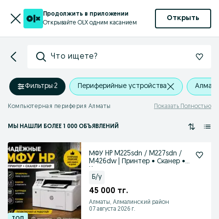
Продолжить в приложении
Открыть
Открывайте OLX одним касанием
Что ищете?
Фильтры
·
2
Периферийные устройства
Алмат
Компьютерная периферия Алматы
Показать Полностью
МЫ НАШЛИ
БОЛЕЕ
1 000 ОБЪЯВЛЕНИЙ
МФУ HP M225sdn / M227sdn /
M426dw | Принтер • Сканер •
Копир
Б/у
45 000 тг.
Алматы, Алмалинский район
07 августа 2026 г.