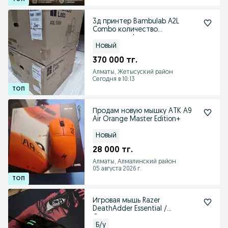
3д принтер Bambulab A2L
Combo количество
ограничено!
Новый
370 000 тг.
Алматы, Жетысуский район
Сегодня в 10:13
Продам новую мышку ATK A9
Air Orange Master Edition+
Новый
28 000 тг.
Алматы, Алмалинский район
05 августа 2026 г.
Игровая мышь Razer
DeathAdder Essential /
Оригинал
Б/у