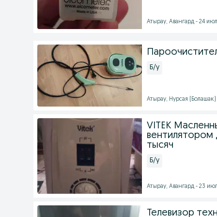
Атырау, Авангард - 24 июл
Пароочистител
Б/у
Атырау, Нурсая (Болашак) 
VITEK Масленн
вентилятором 
тысяч
Б/у
Атырау, Авангард - 23 июл
Телевизор тех