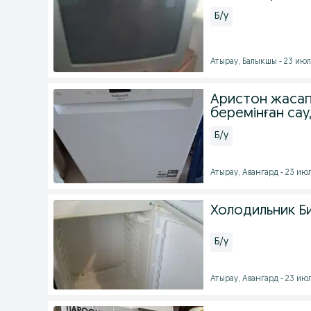
Б/у
Атырау, Балыкшы - 23 июля
Аристон жасап
беремінған са
Б/у
Атырау, Авангард - 23 июл
Холодильник Би
Б/у
Атырау, Авангард - 23 июл