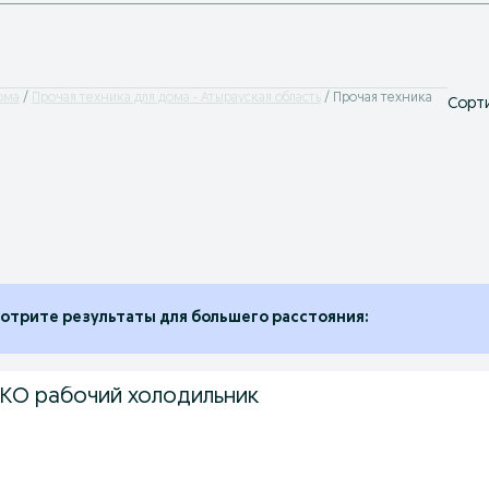
ома
Прочая техника для дома - Атырауская область
Прочая техника
Сорти
отрите результаты для большего расстояния:
КО рабочий холодильник