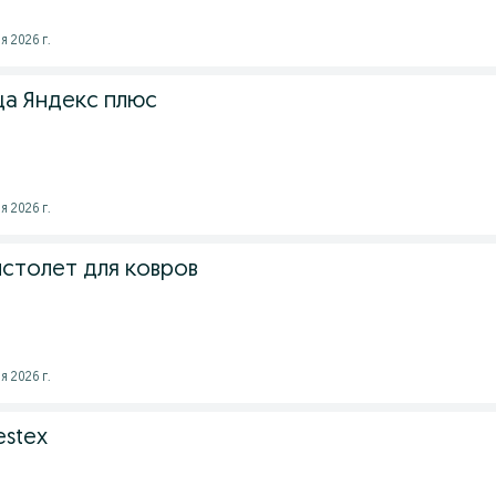
я 2026 г.
яца Яндекс плюс
я 2026 г.
истолет для ковров
я 2026 г.
estex