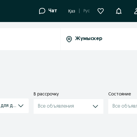
Уведомле
Чат
Рус
Қаз
В рассрочку
Состояние
 для дома
Все объявления
Все объяв