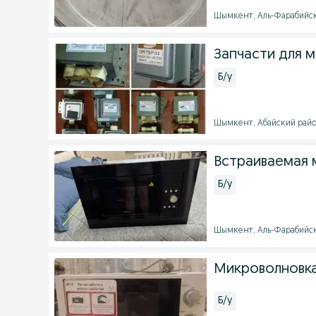
Шымкент, Аль-Фарабийский
Запчасти для 
Б/у
Шымкент, Абайский район 
Встраиваемая 
Б/у
Шымкент, Аль-Фарабийский
Микроволновка
Б/у