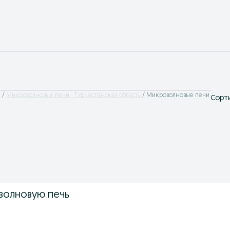
и
Микроволновые печи - Туркестанская область
Микроволновые печи
Сорти
волновую печь