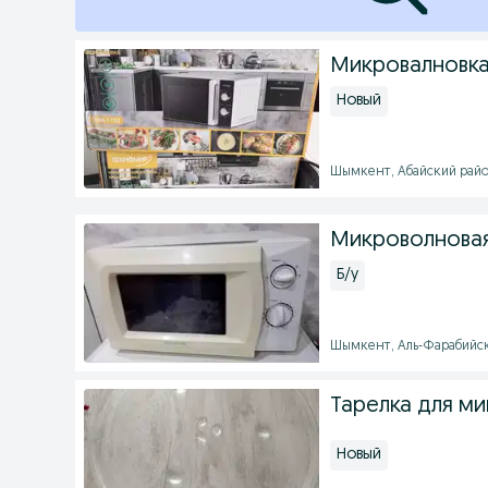
Микровалновка
Новый
Шымкент, Абайский район 
Микроволновая
Б/у
Шымкент, Аль-Фарабийский
Тарелка для м
Новый