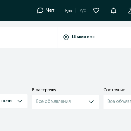
Уведомле
Чат
Рус
Қаз
В рассрочку
Состояние
 печи
Все объявления
Все объяв