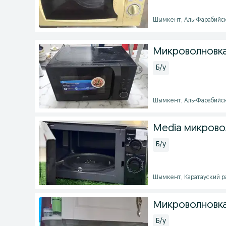
Шымкент, Аль-Фарабийски
Микроволновка
Б/у
Шымкент, Аль-Фарабийски
Media микрово
Б/у
Шымкент, Каратауский рай
Микроволновка
Б/у