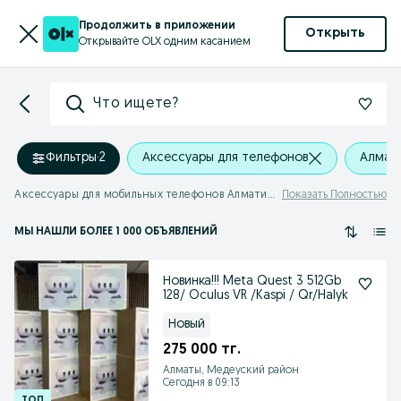
Продолжить в приложении
Открыть
Открывайте OLX одним касанием
Что ищете?
Фильтры
·
2
Аксессуары для телефонов
Алмат
Аксессуары для мобильных телефонов Алматинская область
Показать Полностью
МЫ НАШЛИ
БОЛЕЕ
1 000 ОБЪЯВЛЕНИЙ
Новинка!!! Meta Quest 3 512Gb
128/ Oculus VR /Kaspi / Qr/Halyk
Новый
275 000 тг.
Алматы, Медеуский район
Сегодня в 09:13