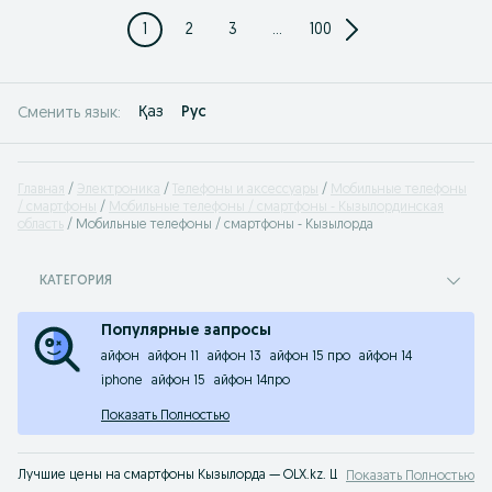
1
2
3
...
100
Қаз
Рус
Сменить язык:
Главная
Электроника
Телефоны и аксессуары
Мобильные телефоны
/ смартфоны
Мобильные телефоны / смартфоны - Кызылординская
область
Мобильные телефоны / смартфоны - Кызылорда
КАТЕГОРИЯ
Популярные запросы
айфон
айфон 11
айфон 13
айфон 15 про
айфон 14
iphone
айфон 15
айфон 14про
Показать Полностью
Лучшие цены на смартфоны Кызылорда — OLX.kz. Широкий выбор популярны
Показать Полностью