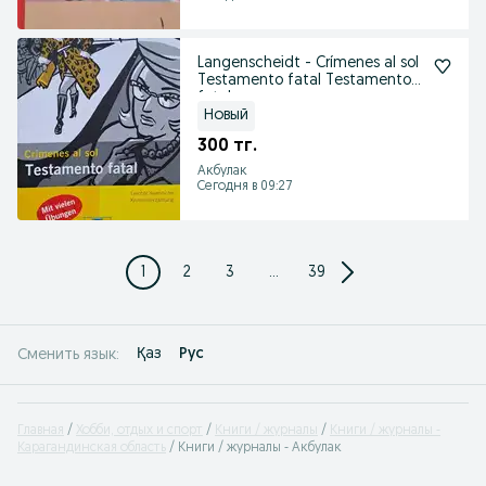
Langenscheidt - Crímenes al sol
Testamento fatal Testamento
fatal
Новый
300 тг.
Акбулак
Сегодня в 09:27
1
2
3
...
39
Қаз
Рус
Сменить язык:
Главная
Хобби, отдых и спорт
Книги / журналы
Книги / журналы -
Карагандинская область
Книги / журналы - Акбулак