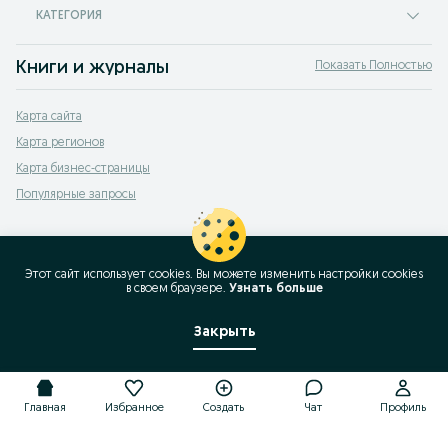
КАТЕГОРИЯ
Книги и журналы
Показать Полностью
Продажа книг и журналов Акбулак — купить дешевые книги бу на OLX.kz. П
Карта сайта
Карта регионов
Карта бизнес-страницы
Популярные запросы
Этот сайт использует cookies. Вы можете изменить настройки cookies
в своeм браузере.
Узнать больше
Закрыть
Главная
Избранное
Создать
Чат
Профиль