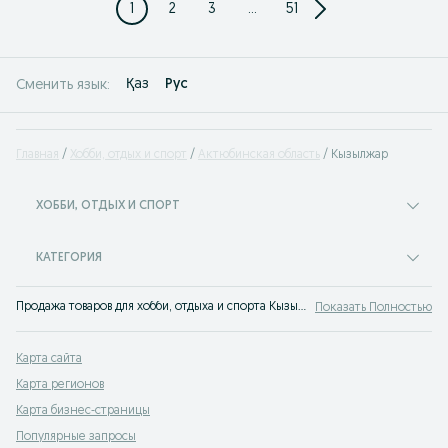
1
2
3
...
51
Қаз
Рус
Сменить язык:
Главная
Хобби, отдых и спорт
Актюбинская область
Кызылжар
ХОББИ, ОТДЫХ И СПОРТ
КАТЕГОРИЯ
Продажа товаров для хобби, отдыха и спорта Кызылжар: объявления OLX Кызылжар. Отдыхайте вместе с OLX!
Показать Полностью
Карта сайта
Карта регионов
Карта бизнес-страницы
Популярные запросы