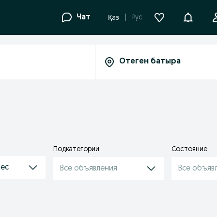
Уведомле
Чат
Рус
Қаз
Подкатегории
Состояние
нес
Все объявления
Все объяв