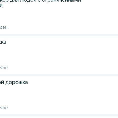
жер для людей с ограниченными
и
026 г.
жка
026 г.
ой дорожка
026 г.