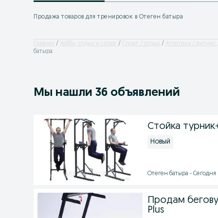
Продажа товаров для тренировок в Отеген батыра
Главная
Хобби, отдых и спорт
Спорт / отдых
Атлетика / фитнес
батыра
Мы нашли 36 объявлений
Стойка турник
Новый
Отеген батыра - Сегодня 
Продам бегову
Plus