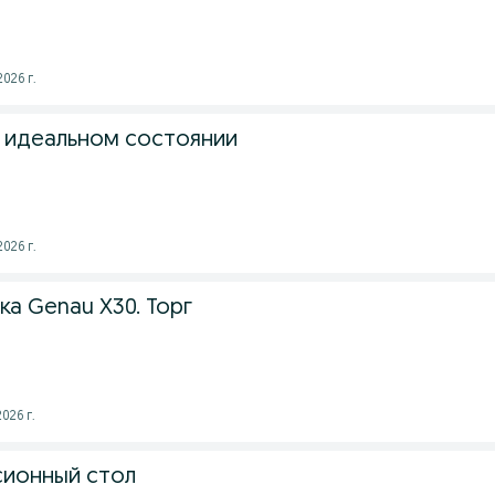
026 г.
в идеальном состоянии
026 г.
а Genau X30. Торг
026 г.
сионный стол