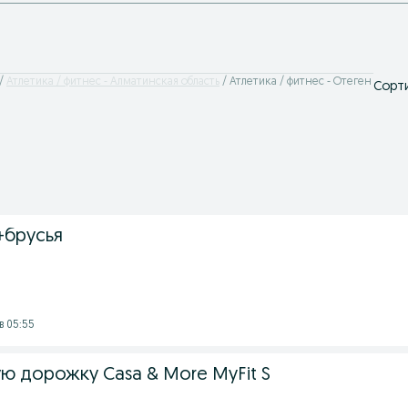
Атлетика / фитнес - Алматинская область
Атлетика / фитнес - Отеген
Сорти
+брусья
в 05:55
ю дорожку Casa & More MyFit S