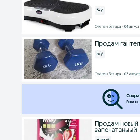
Б/у
Отеген батыра - 04 августа
Продам гантел
Б/у
Отеген батыра - 03 август
Сохра
Если по
Продам новый 
запечатаныый