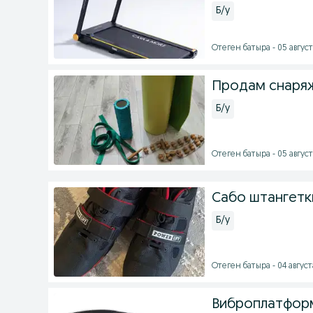
Б/у
Отеген батыра - 05 август
Продам снаряж
Б/у
Отеген батыра - 05 август
Сабо штангетки
Б/у
Отеген батыра - 04 августа
Виброплатформ