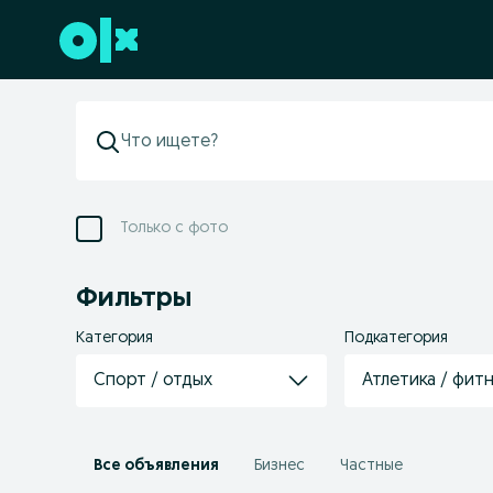
Перейти к нижнему колонтитулу
Только с фото
Фильтры
Категория
Подкатегория
Спорт / отдых
Атлетика / фит
Все объявления
Бизнес
Частные