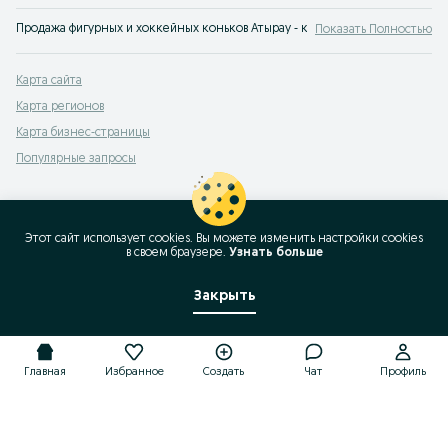
Продажа фигурных и хоккейных коньков Атырау - купить коньки для детей и
Показать Полностью
Карта сайта
Карта регионов
Карта бизнес-страницы
Популярные запросы
Этот сайт использует cookies. Вы можете изменить настройки cookies
в своeм браузере.
Узнать больше
Закрыть
Главная
Избранное
Создать
Чат
Профиль