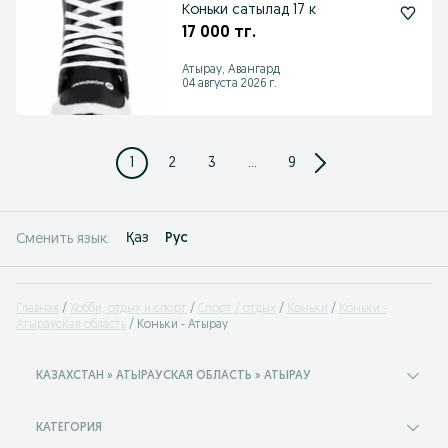
Коньки сатылад 17 к
17 000 тг.
Атырау, Авангард
04 августа 2026 г.
1
2
3
...
9
Қаз
Рус
Сменить язык:
Главная
Хобби, отдых и спорт
Спорт / отдых
Коньки
Коньки -
Атырауская область
Коньки - Атырау
КАЗАХСТАН » АТЫРАУСКАЯ ОБЛАСТЬ » АТЫРАУ
КАТЕГОРИЯ