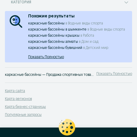
КАТЕГОРИЯ
Похожие результаты
каркасные бассейны
в
Водные виды спорта
каркасные бассейны в шымкенте
в
Водные виды спорта
каркасные бассейны крышкы
в
Работа
каркасные бассейны алматы
в
Дом и сад
каркасные бассейны бувишний
в
Детский мир
Показать Полностью
Показать Полностью
каркасные бассейны — Продажа спортивных товаров ➤ Купить новые или б/у спортивные товары по лучшим ценам ☝ Выгодная купля/продажа спортивной экипировки на OLX.kz
Карта сайта
Карта регионов
Карта бизнес-страницы
Популярные запросы