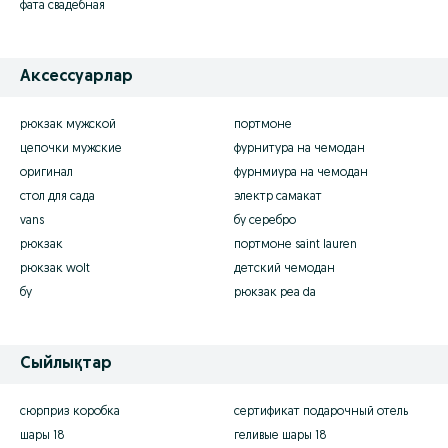
фата свадебная
Аксессуарлар
рюкзак мужской
портмоне
цепочки мужские
фурнитура на чемодан
оригинал
фурнмиура на чемодан
стол для сада
электр самакат
vans
бу серебро
рюкзак
портмоне saint lauren
рюкзак wolt
детский чемодан
бу
рюкзак pea da
Сыйлықтар
сюрприз коробка
сертификат подарочный отель
шары 18
геливые шары 18