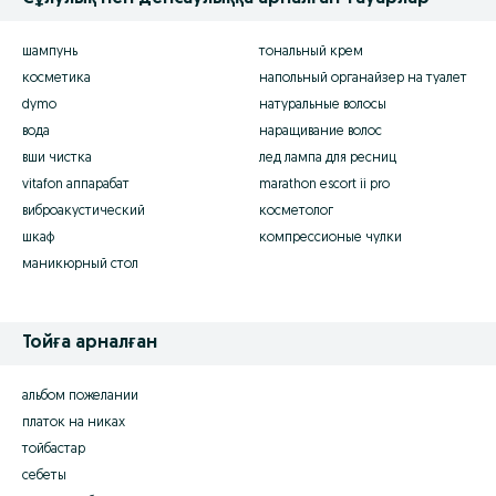
шампунь
тональный крем
косметика
напольный органайзер на туалет
dymo
натуральные волосы
вода
наращивание волос
вши чистка
лед лампа для ресниц
vitafon аппарабат
marathon escort ii pro
виброакустический
косметолог
шкаф
компрессионые чулки
маникюрный стол
Тойға арналған
альбом пожелании
платок на никах
тойбастар
себеты