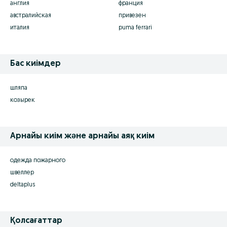
англия
франция
австралийская
привезен
италия
puma ferrari
Бас киімдер
шляпа
козырек
Арнайы киім және арнайы аяқ киім
одежда пожарного
швеллер
deltaplus
Қолсағаттар