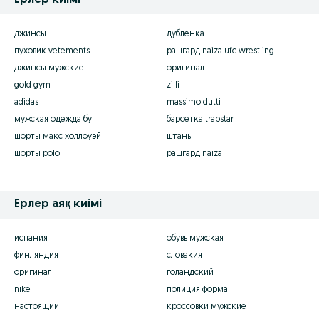
Ерлер киімі
джинсы
дубленка
пуховик vetements
рашгард naiza ufc wrestling
джинсы мужские
оригинал
gold gym
zilli
adidas
massimo dutti
мужская одежда бу
барсетка trapstar
шорты макс холлоуэй
штаны
шорты polo
рашгард naiza
Ерлер аяқ киімі
испания
обувь мужская
финляндия
словакия
оригинал
голандский
nike
полиция форма
настоящий
кроссовки мужские