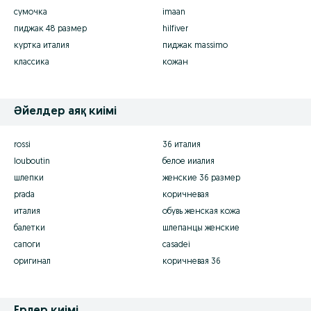
сумочка
imaan
пиджак 48 размер
hilfiver
куртка италия
пиджак massimo
классика
кожан
Әйелдер аяқ киімі
rossi
36 италия
louboutin
белое ииалия
шлепки
женские 36 размер
prada
коричневая
италия
обувь женская кожа
балетки
шлепанцы женские
сапоги
casadei
оригинал
коричневая 36