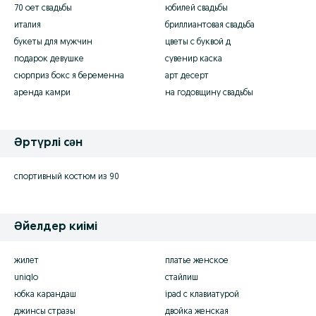
70 оет свадьбы
юбилей свадьбы
италия
бриллиантовая свадьба
букеты для мужчин
цветы с буквой д
подарок девушке
сувенир каска
сюрприз бокс я беременна
арт десерт
аренда камри
на годовщину свадьбы
Əртүрлі сəн
спортивный костюм из 90
Әйелдер киімі
жилет
платье женское
uniqlo
стайлиш
юбка карандаш
ipad с клавиатурой
джинсы стразы
двойка женская