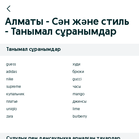
Алматы - Сән және стиль
- Танымал сұранымдар
Танымал сұранымдар
guess
худи
adidas
брюки
nike
gucci
supreme
часы
купальник
mango
платье
джинсы
uniqlo
lime
zara
burberry
Сұлулық пен денсаулыққа арналған тауарлар