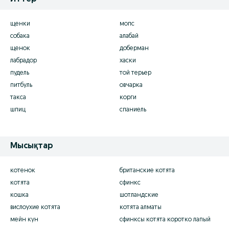
щенки
мопс
собака
алабай
щенок
доберман
лабрадор
хаски
пудель
той терьер
питбуль
овчарка
такса
корги
шпиц
спаниель
Мысықтар
котенок
британские котята
котята
сфинкс
кошка
шотландские
вислоухие котята
котята алматы
мейн кун
сфинксы котята коротко лапый