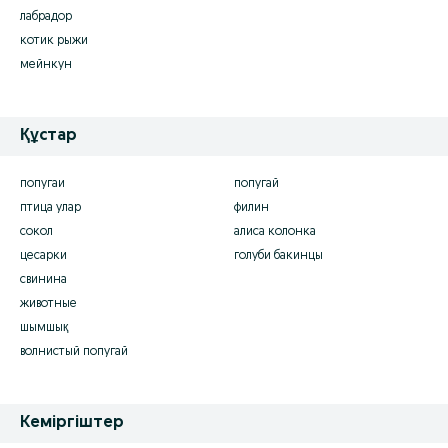
лабрадор
котик рыжи
мейнкун
Құстар
попугаи
попугай
птица улар
филин
сокол
алиса колонка
цесарки
голуби бакинцы
свинина
животные
шымшық
волнистый попугай
Кеміргіштер