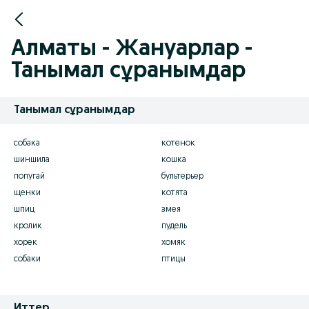
Алматы - Жануарлар -
Танымал сұранымдар
Танымал сұранымдар
собака
котенок
шиншила
кошка
попугай
бультерьер
щенки
котята
шпиц
змея
кролик
пудель
хорек
хомяк
собаки
птицы
Иттер