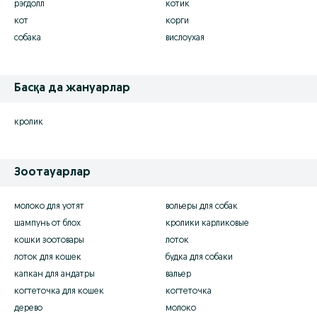
рэгдолл
котик
кот
корги
собака
вислоухая
Басқа да жануарлар
кролик
Зоотауарлар
молоко для уотят
вольеры для собак
шампунь от блох
кролики карликовые
кошки зоотовары
лоток
лоток для кошек
будка для собаки
капкан для андатры
вальер
когтеточка для кошек
когтеточка
дерево
молоко