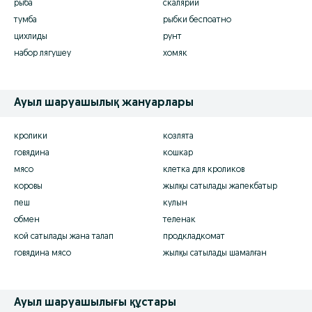
рыба
скалярии
тумба
рыбки беспоатно
цихлиды
рунт
набор лягушеу
хомяк
Ауыл шаруашылық жануарлары
кролики
козлята
говядина
кошкар
мясо
клетка для кроликов
коровы
жылқы сатылады жапекбатыр
пеш
кулын
обмен
теленак
кой сатылады жана талап
продкладкомат
говядина мясо
жылқы сатылады шамалған
Ауыл шаруашылығы құстары