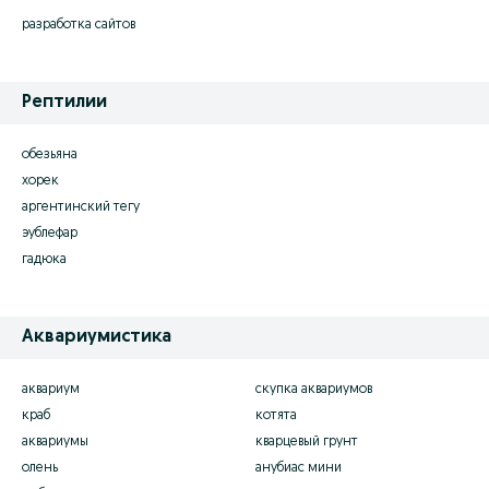
разработка сайтов
Рептилии
обезьяна
хорек
аргентинский тегу
эублефар
гадюка
Аквариумистика
аквариум
скупка аквариумов
краб
котята
аквариумы
кварцевый грунт
олень
анубиас мини