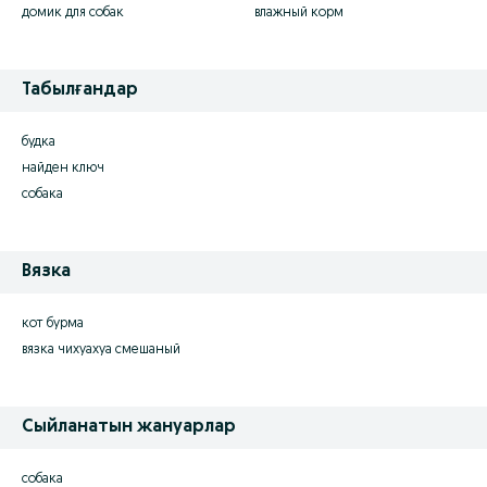
домик для собак
влажный корм
Табылғандар
будка
найден ключ
собака
Вязка
кот бурма
вязка чихуахуа смешаный
Сыйланатын жануарлар
собака