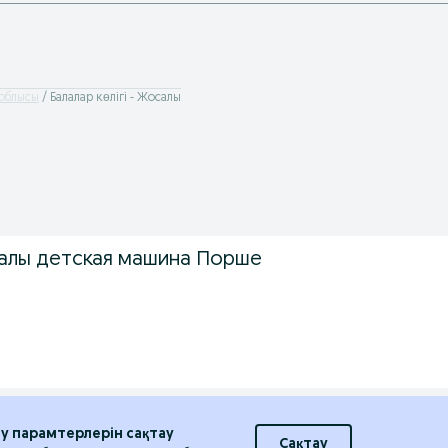
 облысы
Балалар көлігі - Жосалы
алы детская машина Порше
еу парамтерлерін сақтау
Сақтау