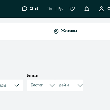
Ақпараттанд
Chat
Tіл
Рус
С
Бағасы
ндырулар