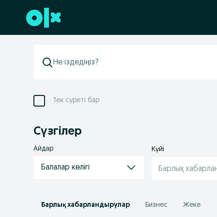
Төменгі деректемеге өту
Тек суреті бар
Сүзгілер
Айдар
Күйі
Балалар көлігі
Барлық хабарла
Барлық хабарландырулар
Бизнес
Жеке