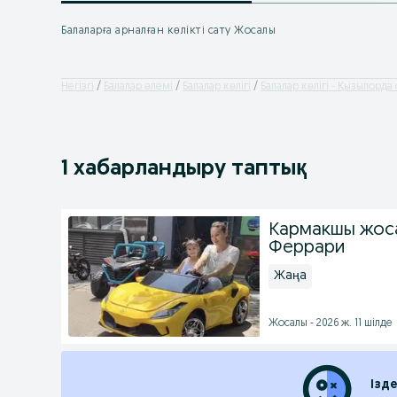
Балаларға арналған көлікті сату Жосалы
Негізгі
Балалар әлемі
Балалар көлігі
Балалар көлігі - Қызылорда
1 хабарландыру таптық
Кармакшы жос
Феррари
Жаңа
Жосалы - 2026 ж. 11 шілде
Ізд