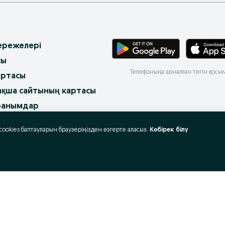
 ережелері
сы
Телефоныңа арналған тегін қосы
артасы
ақша сайтының картасы
ранымдар
ұмыс
 cookies баптауларын браузеріңізден өзгерте аласыз.
Көбірек білу