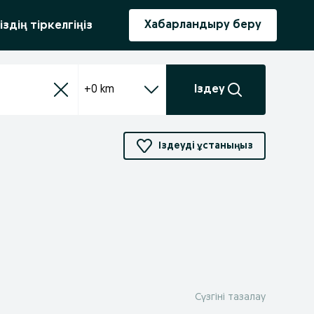
ыру
Хабарландыру беру
іздің тіркелгіңіз
+0 km
Іздеу
Іздеуді ұстаныңыз
Сүзгіні тазалау