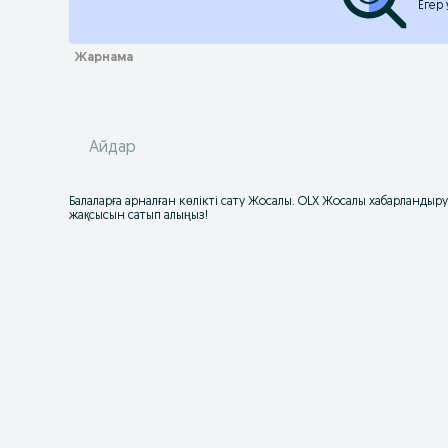
Егер
Айдар
Балаларға арналған көлікті сату Жосалы. OLX Жосалы хабарландырул
жақсысын сатып алыңыз!