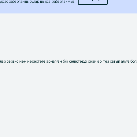
 ұқсас хабарландырулар шықса, хабарлаймыз.
ар сервисінен нәрестеге арналған б/қ көліктерді оңай әрі тез сатып алуға бол