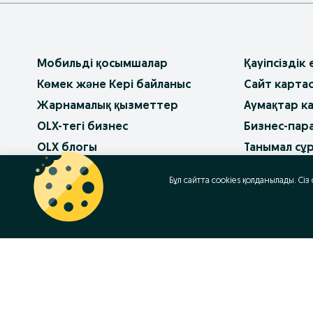
Мобильді қосымшалар
Қауіпсіздік
Көмек және Кері байланыс
Сайт карта
Жарнамалық қызметтер
Аумақтар к
OLX-тегі бизнес
Бизнес-пар
OLX блогы
Танымал сұ
Пайдалану шарттары
OLX-тағы ж
Бұл сайтта cookies қолданылады. Сіз
Құпиялылық саясаты
Баннерлік жарнама
OLX.bg
OLX.pl
OLX.ro
OLX.ua
OLX.pt