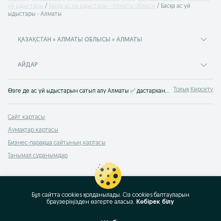
үй ыдыстары
Басқа ас үй ыдыстары - Алматы облысы
Басқа ас үй
ыдыстары - Алматы
ҚАЗАҚСТАН » АЛМАТЫ ОБЛЫСЫ » АЛМАТЫ
АЙДАР
Толық Көрсету
Өзге де ас үй ыдыстарын сатып алу Алматы ✅ дастархан жаюға және ас дайындауға арналған әртүрлі ас үй ыдыстары ⭐ Ас үйге арналған өзге де ыдыстар жиынтықта және бөлек OLX.kz-те сатып алу!
Сайт картасы
Аумақтар картасы
Бизнес-парақша сайтының картасы
Танымал сұранымдар
Бұл сайтта cookies қолданылады. Сіз cookies баптауларын
браузеріңізден өзгерте аласыз.
Көбірек білу