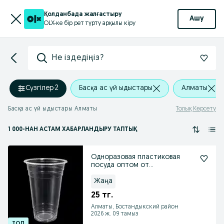
Қолданбада жалғастыру
Ашу
OLX-ке бір рет түрту арқылы кіру
Не іздедіңіз?
Сүзгілер
·
2
Басқа ас үй ыдыстары
Алматы
Басқа ас үй ыдыстары Алматы
Толық Көрсету
1 000
-НАН АСТАМ
ХАБАРЛАНДЫРУ ТАПТЫҚ
Одноразовая пластиковая
посуда оптом от
производителя
Жаңа
25 тг.
Алматы, Бостандыкский район
2026 ж. 09 тамыз