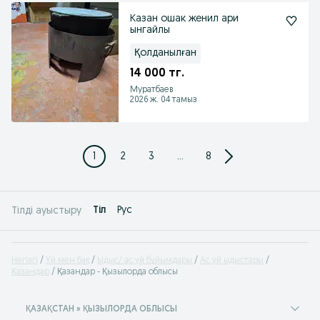
Казан ошак женил ари
ынгайлы
Қолданылған
14 000 тг.
Муратбаев
2026 ж. 04 тамыз
1
2
3
...
8
Tіл
Рус
Тілді ауыстыру
Негізгі
Үй мен бақ
Ыдыс/ ас үй бұйымдары
Ас үй ыдыстары
Қазандар
Қазандар - Қызылорда облысы
ҚАЗАҚСТАН » ҚЫЗЫЛОРДА ОБЛЫСЫ