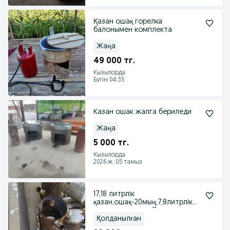
Қазан ошақ горелка
балонымен комплекта
Жаңа
49 000 тг.
Кызылорда
Бүгін 04:35
Казан ошак жалга бериледи
Жаңа
5 000 тг.
Кызылорда
2026 ж. 05 тамыз
17,18 литрлік
қазан,ошақ-20мың,7,8литрлік
ошақ,қазанымен-11мың.
Қолданылған