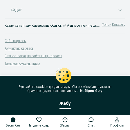
АЙДАР
Толық Көрсету
Қазан сатып алу Қызылорда облысы ✅ Ашық от пен пешке арналған сапалы қазандар ⭐ Қазанды қол жетімді бағамен OLX.kz-те сатып алу!
Сайт картасы
Аумақтар картасы
Бизнес-парақша сайтының картасы
Танымал сұранымдар
Бұл сайтта cookies қолданылады. Сіз cookies баптауларын
браузеріңізден өзгерте аласыз.
Көбірек білу
Жабу
Басты бет
Таңдалғандар
Жасау
Chat
Профиль