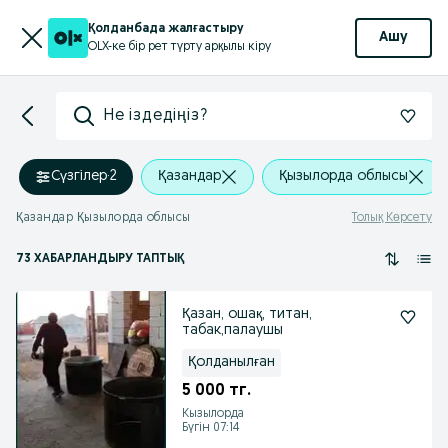
Қолданбада жалғастыру
Ашу
OLX-ке бір рет түрту арқылы кіру
Не іздедіңіз?
Сүзгілер
·
2
Қазандар
Қызылорда облысы
Қазандар Қызылорда облысы
Толық Көрсету
73 ХАБАРЛАНДЫРУ ТАПТЫҚ
Қазан, ошақ, титан,
табак,палаушы
Қолданылған
5 000 тг.
Кызылорда
Бүгін 07:14