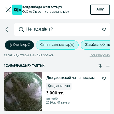
Қолданбада жалғастыру
Ашу
OLX-ке бір рет түрту арқылы кіру
Не іздедіңіз?
Сүзгілер
·
2
Салат салғыштар
Жамбыл облысы
Салат ыдыстары Жамбыл облысы
Толық Көрсету
1 ХАБАРЛАНДЫРУ ТАПТЫҚ
Две узбекский чаши продам
Қолданылған
3 000 тг.
Коктобе
2026 ж. 01 тамыз