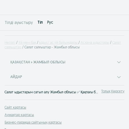
Tіл
Рус
Тілді ауыстыру
Негізгі
Үй мен бақ
Ыдыс/ ас үй бұйымдары
Асхана ыдыстары
Салат
салғыштар
Салат салғыштар - Жамбыл облысы
ҚАЗАҚСТАН » ЖАМБЫЛ ОБЛЫСЫ
АЙДАР
Толық Көрсету
Салат ыдыстарын сатып алу Жамбыл облысы ✅ Қақпағы бар және жоқ салат ыдыстары қол жетімді бағамен ⭐Салат ыдысы жиынтығын OLX.kz-те сатып алу!
Сайт картасы
Аумақтар картасы
Бизнес-парақша сайтының картасы