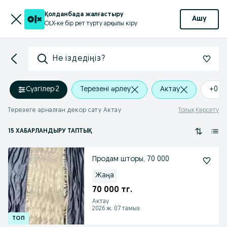
Қолданбада жалғастыру
Ашу
OLX-ке бір рет түрту арқылы кіру
Не іздедіңіз?
Сүзгілер
·
2
Терезені əрлеу
Актау
+0 k
Терезеге арналған декор сату Актау
Толық Көрсету
15 ХАБАРЛАНДЫРУ ТАПТЫҚ
Продам шторы, 70 000
Жаңа
70 000 тг.
Актау
2026 ж. 07 тамыз