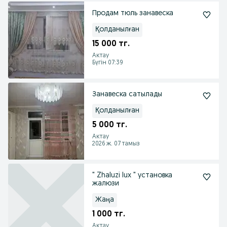
Продам тюль занавеска
Қолданылған
15 000 тг.
Актау
Бүгін 07:39
Занавеска сатылады
Қолданылған
5 000 тг.
Актау
2026 ж. 07 тамыз
" Zhaluzi lux " установка
жалюзи
Жаңа
1 000 тг.
Актау