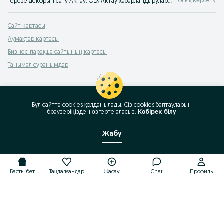
Толық Көрсету
Терезе декорын сату Актау. OLX Актау хабарландырулар cервисінен қолданылған терезе декорын жеңіл де тез сатып алуға болады. Интерьердің тек үздік заттарын OLX Қазақстаннан сатып ал
Сайт картасы
Аумақтар картасы
Бизнес-парақша сайтының картасы
Танымал сұранымдар
Бұл сайтта cookies қолданылады. Сіз cookies баптауларын
браузеріңізден өзгерте аласыз.
Көбірек білу
Жабу
Басты бет
Таңдалғандар
Жасау
Chat
Профиль
Басты бет
Таңдалғандар
Жасау
Chat
Профиль