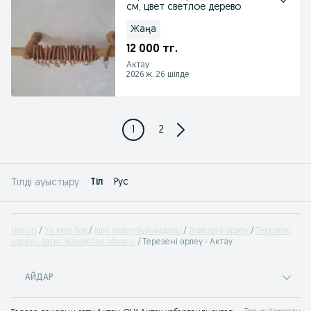
см, цвет светлое дерево
Жаңа
12 000 тг.
Актау
2026 ж. 26 шілде
1
2
Tіл
Рус
Тілді ауыстыру
Негізгі
Үй мен бақ
Ішкі əрлеу бұйымдары
Терезені əрлеу
Терезені
əрлеу - Батыс-Қазақстан облысы
Терезені əрлеу - Актау
АЙДАР