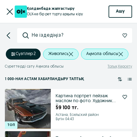
Қолданбада жалғастыру
Ашу
OLX-ке бір рет түрту арқылы кіру
Не іздедіңіз?
Сүзгілер
·
2
Живопись
Ақмола облысы
Суреттерді сату Ақмола облысы
Толық Көрсету
1 000
-НАН АСТАМ
ХАБАРЛАНДЫРУ ТАПТЫҚ
Картина портрет пейзаж
маслом по фото. Художник.
Подарок на заказ
59 100 тг.
Астана, Есильский район
Бүгін 04:43