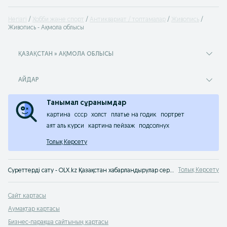
Негізгі
Хобби және спорт
Антиквариат / топтамалар
Живопись
Живопись - Ақмола облысы
ҚАЗАҚСТАН » АҚМОЛА ОБЛЫСЫ
АЙДАР
Танымал сұранымдар
картина
ссср
холст
платье на годик
портрет
аят аль курси
картина пейзаж
подсолнух
Толық Көрсету
Толық Көрсету
Суреттерді сату - OLX.kz Қазақстан хабарландырулар сервисінен ескі суреттерді сатып алу. Көркем сурет санатындағы тауарларды OLX.kz Қазақстан хабарландырулардан сатып ал
Сайт картасы
Аумақтар картасы
Бизнес-парақша сайтының картасы