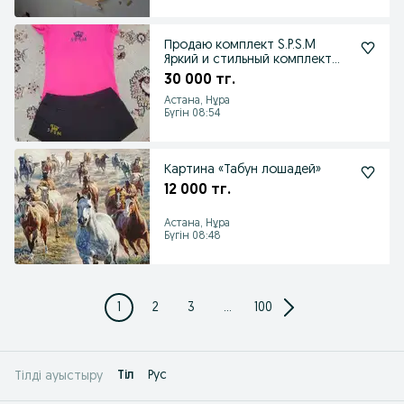
Продаю комплект S.P.S.M
Яркий и стильный комплект
для художеств
30 000 тг.
Астана, Нұра
Бүгін 08:54
Картина «Табун лошадей»
12 000 тг.
Астана, Нұра
Бүгін 08:48
1
2
3
...
100
Tіл
Рус
Тілді ауыстыру