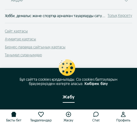
АЙДАР
Толық Көрсету
Хобби, демалыс және спортқа арналған тауарларды сату. OLX.kz енді OLX.kz! OLX Қазақстанмен бірге демалыңыздар!
Сайт картасы
Аумақтар картасы
Бизнес-парақша сайтының картасы
Танымал сұранымдар
Бұл сайтта cookies қолданылады. Сіз cookies баптауларын
браузеріңізден өзгерте аласыз.
Көбірек білу
Жабу
Басты бет
Таңдалғандар
Жасау
Chat
Профиль