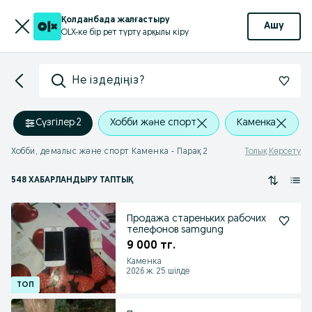
Қолданбада жалғастыру
Ашу
OLX-ке бір рет түрту арқылы кіру
Не іздедіңіз?
Сүзгілер
·
2
Хобби және спорт
Каменка
Хобби, демалыс және спорт Каменка - Парақ 2
Толық Көрсету
548 ХАБАРЛАНДЫРУ ТАПТЫҚ
Продажа стареньких рабочих
телефонов samgung
9 000 тг.
Каменка
2026 ж. 25 шілде