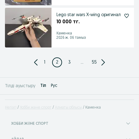
Lego star wars X-wing оригинал
10 000 тг.
Каменка
2026 ж. 06 тамыз
1
2
3
...
55
Tіл
Рус
Тілді ауыстыру
Негізгі
Хобби және спорт
Алматы облысы
Каменка
ХОББИ ЖӘНЕ СПОРТ