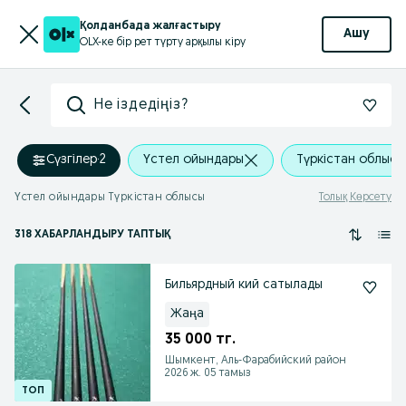
Қолданбада жалғастыру
Ашу
OLX-ке бір рет түрту арқылы кіру
Не іздедіңіз?
Сүзгілер
·
2
Үстел ойындары
Түркістан облысы
Үстел ойындары Түркістан облысы
Толық Көрсету
318 ХАБАРЛАНДЫРУ ТАПТЫҚ
Бильярдный кий сатылады
Жаңа
35 000 тг.
Шымкент, Аль-Фарабийский район
2026 ж. 05 тамыз