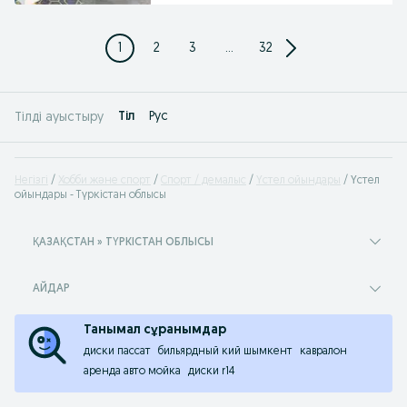
1
2
3
...
32
Tіл
Рус
Тілді ауыстыру
Негізгі
Хобби және спорт
Спорт / демалыс
Үстел ойындары
Үстел
ойындары - Түркістан облысы
ҚАЗАҚСТАН » ТҮРКІСТАН ОБЛЫСЫ
АЙДАР
Танымал сұранымдар
диски пассат
бильярдный кий шымкент
кавралон
аренда авто мойка
диски r14