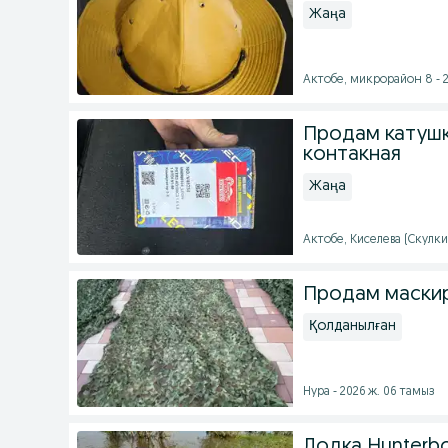
Жаңа
Актобе, микрорайон 8 - 2
Продам катушку
контакная
Жаңа
Актобе, Киселева (Скулки
Продам маскир
Қолданылған
Нура - 2026 ж. 06 тамыз
Лодка Hunterb