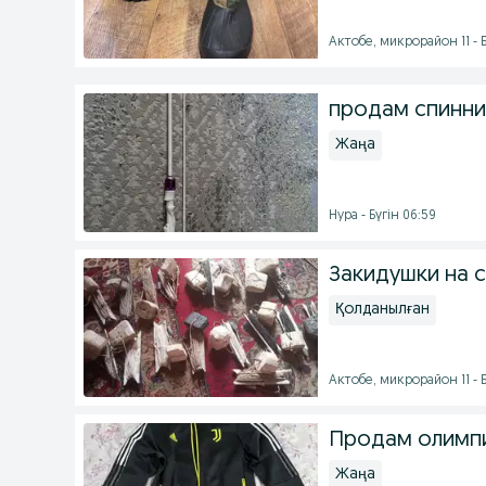
Актобе, микрорайон 11 - Б
продам спинни
Жаңа
Нура - Бүгін 06:59
Закидушки на 
Қолданылған
Актобе, микрорайон 11 - Б
Продам олимп
Жаңа