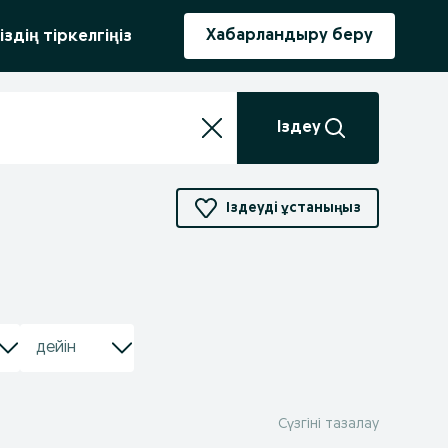
ыру
Хабарландыру беру
іздің тіркелгіңіз
Іздеу
Іздеуді ұстаныңыз
Сүзгіні тазалау