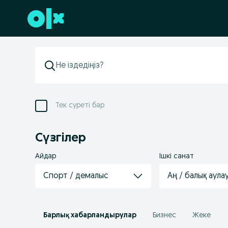
Төменгі деректемеге өту
Тек суреті бар
Сүзгілер
Айдар
Ішкі санат
Спорт / демалыс
Аң / балық аула
Барлық хабарландырулар
Бизнес
Жеке