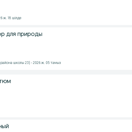
6 ж. 18 шілде
р для природы
(района школы 23) - 2026 ж. 05 тамыз
стюм
ный