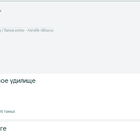
ы
 / балық аулау - Ақтөбе облысы
вое удилище
 06 тамыз
іге