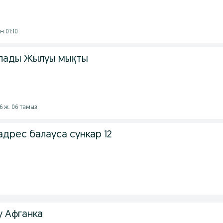
н 01:10
лады Жылуы мықты
6 ж. 06 тамыз
дрес балауса сункар 12
 Афганка