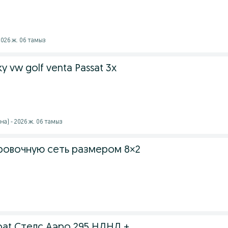
026 ж. 06 тамыз
 vw golf venta Passat 3х
на) - 2026 ж. 06 тамыз
овочную сеть размером 8×2
oat Стелс Аэро 295 НДНД +