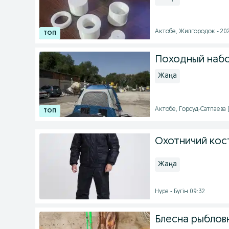
Актобе, Жилгородок - 202
Походный набо
Жаңа
Актобе, Горсуд-Сатпаева 
Охотничий ко
Жаңа
Нура - Бүгін 09:32
Блесна рыблов