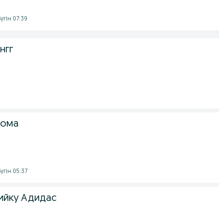
үгін 07:39
нгг
сома
үгін 05:37
ийку Адидас