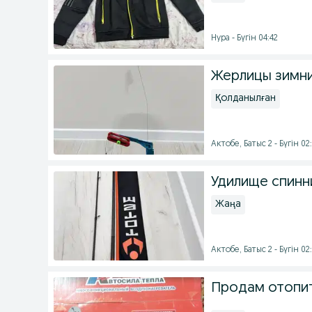
Нура - Бүгін 04:42
Жерлицы зимни
Қолданылған
Актобе, Батыс 2 - Бүгін 02
Удилище спинни
Жаңа
Актобе, Батыс 2 - Бүгін 02
Продам отопит