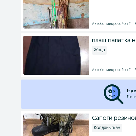
Актобе, микрорайон 11 - Б
плащ палатка н
Жаңа
Актобе, микрорайон 11 - Б
Ізд
Егер
Сапоги резино
Қолданылған