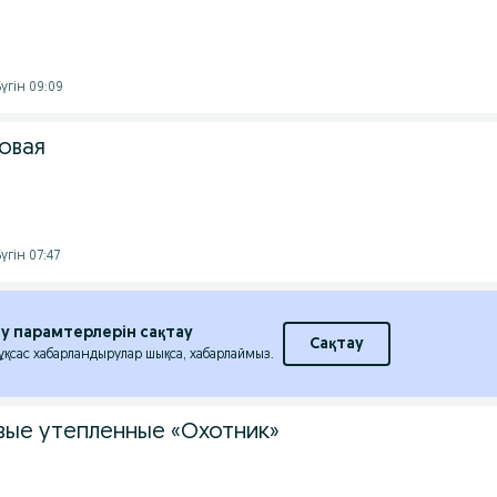
үгін 09:09
овая
үгін 07:47
еу парамтерлерін сақтау
Сақтау
 ұқсас хабарландырулар шықса, хабарлаймыз.
вые утепленные «Охотник»