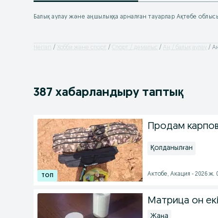
Балық аулау және аңшылыққа арналған тауарлар Ақтөбе облыс
Негізгі
Хобби және спорт
Спорт / демалыс
Аң / балық аулау
Аң
387 хабарландыру таптық
Продам карпо
Қолданылған
Актобе, Акация - 2026 ж.
Матрица он ек
Жаңа