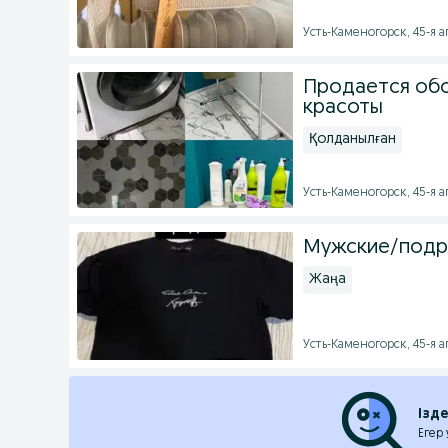
Усть-Каменогорск, 45-я ап
Продается обо
красоты
Қолданылған
Усть-Каменогорск, 45-я ап
Мужские/подр
Жаңа
Усть-Каменогорск, 45-я ап
Ізд
Егер