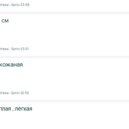
тека - Бүгін 03:08
 см
тека - Бүгін 03:01
 кожаная
тека - Бүгін 02:56
плая , лёгкая