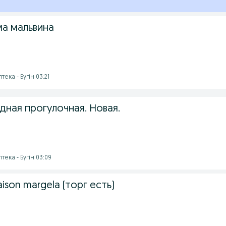
а мальвина
тека - Бүгін 03:21
дная прогулочная. Новая.
тека - Бүгін 03:09
ison margela (торг есть)