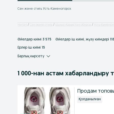
Сән және стиль Усть-Каменогорск
Негізгі
Сән және стиль
Шығыс-Қазақстан облысы
Усть-Каменог
Әйелдер киімі
3 575
Әйелдер іш киімі, жүзу киімдері
11
Ерлер іш киімі
15
Барлық көрсету
1 000
-нан астам
хабарландыру 
Продам топовы
Қолданылған