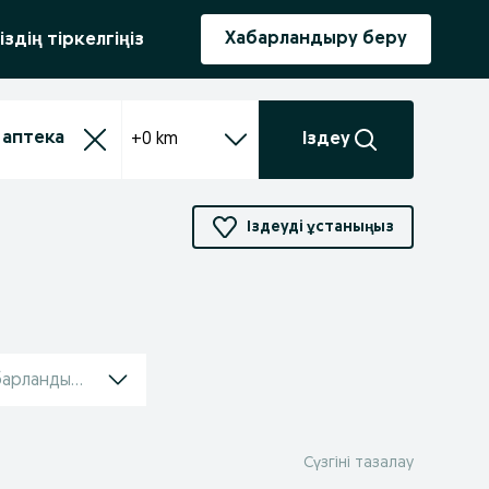
ыру
Хабарландыру беру
іздің тіркелгіңіз
+0 km
Іздеу
Іздеуді ұстаныңыз
барландырулар
Сүзгіні тазалау