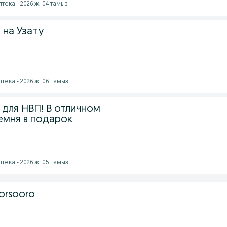
птека - 2026 ж. 04 тамыз
 на Узату
птека - 2026 ж. 06 тамыз
для НВП! В отличном
емня в подарок
птека - 2026 ж. 05 тамыз
orsooro