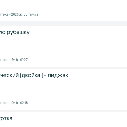
птека - 2026 ж. 05 тамыз
ю рубашку.
тека - Бүгін 01:27
ческий (двойка )+ пиджак
тека - Бүгін 02:18
уртка