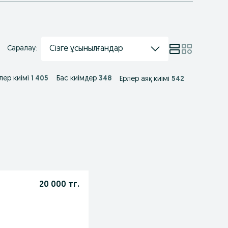
Сізге ұсынылғандар
Саралау:
лер киімі
1 405
Бас киімдер
348
Ерлер аяқ киімі
542
20 000 тг.