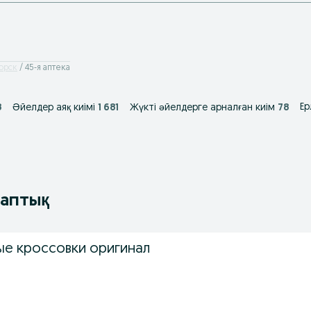
орск
45-я аптека
Ер
8
Әйелдер аяқ киімі
1 681
Жүкті әйелдерге арналған киім
78
таптық
е кроссовки оригинал