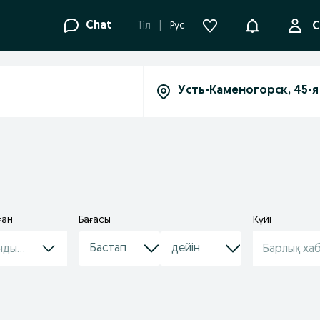
Ақпараттанд
Chat
Tіл
Рус
С
ған
Бағасы
Күйі
ндырулар
Барлық ха