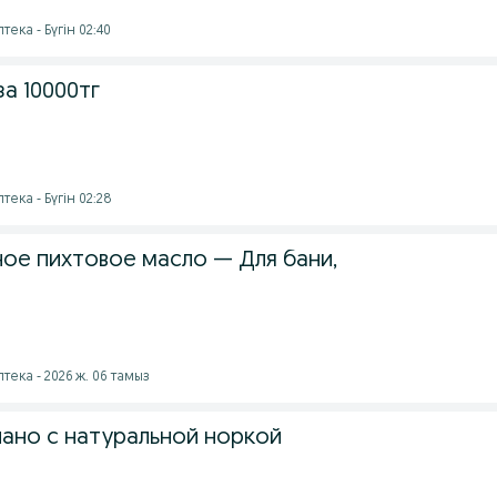
тека - Бүгін 02:40
а 10000тг
тека - Бүгін 02:28
ное пихтовое масло — Для бани,
птека - 2026 ж. 06 тамыз
иано с натуральной норкой