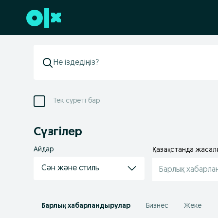
Төменгі деректемеге өту
Тек суреті бар
Сүзгілер
Айдар
Қазақстанда жасал
Сән және стиль
Барлық хабарла
Барлық хабарландырулар
Бизнес
Жеке