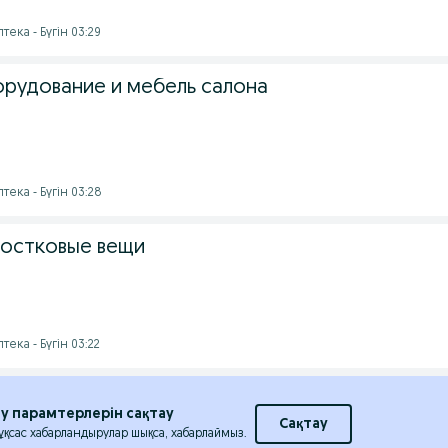
тека - Бүгін 03:29
рудование и мебель салона
тека - Бүгін 03:28
остковые вещи
тека - Бүгін 03:22
еу парамтерлерін сақтау
Сақтау
 ұқсас хабарландырулар шықса, хабарлаймыз.