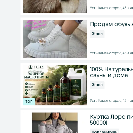
Усть-Каменогорск, 45-я ап
Продам обувь з
Жаңа
Усть-Каменогорск, 45-я ап
100% Натураль
сауны и дома
Жаңа
Усть-Каменогорск, 45-я а
Куртка Лоро п
50000!
Қолданылған