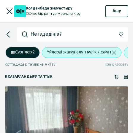
Қолданбада жалғастыру
Ашу
OLX-ке бір рет түрту арқылы кіру
Не іздедіңіз?
Сүзгілер
·
2
Үйлерді жалға алу тәулік / сағат
Ак
Коттедждер тәулікке Актау
Толық Көрсету
8 ХАБАРЛАНДЫРУ ТАПТЫҚ