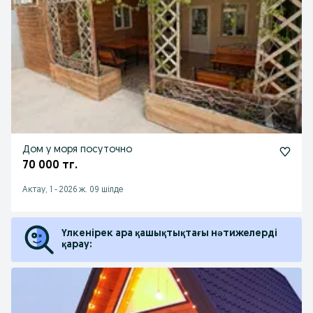
Дом у моря посуточно
70 000 тг.
Актау, 1
-
2026 ж. 09 шілде
Үлкенірек ара қашықтықтағы нәтижелерді
қарау: