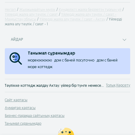
Негізгі
Жылжымайтын мүлік
Күнделікті жалға берілетін тұрғын үй
Үйлерді жалға алу тәулік / сағат
Үйлерді жалға алу тәулік / сағат -
Маңғыстау облысы
Үйлерді жалға алу тәулік / сағат - Актау
Үйлерді
жалға алу тәулік / сағат - 1
АЙДАР
Танымал сұранымдар
мореююююю
дом с баней посуточно
дом с баней
море коттедж
Толық Көрсету
Тәулікке коттедж жалдау Актау: үйлер бір түнге немесе сағатына. OLX.kz Актау сервисінен хабарландырулары қызмет көрсетуінде тәулігіне қымбат емес үй тауып алыңыз
Сайт картасы
Аумақтар картасы
Бизнес-парақша сайтының картасы
Танымал сұранымдар