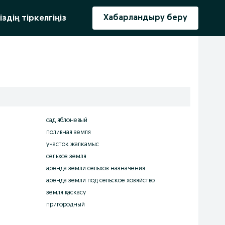
ыру
Хабарландыру беру
іздің тіркелгіңіз
сад яблоневый
поливная земля
участок жалкамыс
сельхоз земля
аренда земли сельхоз назначения
аренда земли под сельское хозяйство
земля қаскасу
пригородный