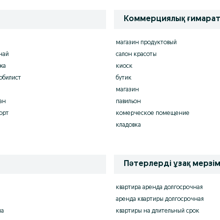
Коммерциялық ғимара
магазин продуктовый
най
салон красоты
жа
киоск
обилист
бутик
магазин
ан
павильон
орт
комерческое помещение
кладовка
Пәтерлерді ұзақ мерзім
квартира аренда долгосрочная
аренда квартиры долгосрочная
на
квартиры на длительный срок