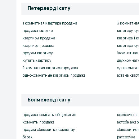
Пәтерлерді сату
1 комнатная квартира продажа
3 комнатная
продажа квартир
квартиру ку
квартиры продажа
квартира 1 
квартира продажа
квартира ку
продам квартиру
1комнатная 
купить квартиру
двухкомнатн
2 комнатная квартира продажа
однакомнат
однокомнатные квартиры продажа
астана квар
Бөлмелерді сату
продажа комнаты общежития
колясочная
комнаты продажа
актобе ажар
продам общежитье кокшетау
общежитие в
барак
рассрочка