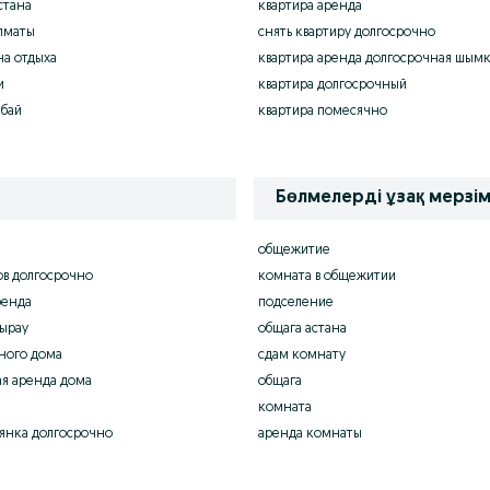
стана
квартира аренда
лматы
снять квартиру долгосрочно
на отдыха
квартира аренда долгосрочная шым
и
квартира долгосрочный
бай
квартира помесячно
Бөлмелерді ұзақ мерзім
общежитие
в долгосрочно
комната в общежитии
ренда
подселение
ырау
общага астана
ного дома
сдам комнату
я аренда дома
общага
комната
янка долгосрочно
аренда комнаты