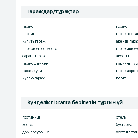
Гараждар/тұрақтар
гараж
гораж
паркинг
гараж коста
купить гараж
аренда гара
парковочное место
гараж автом
сарань гараж
айфон 11
гараж шымкент
паркинг тур
гараж купить
гараж аэроп
куплю гараж
полет
Күнделікті жалға берілетін тұрғын үй
гостиница
отель
хостел
бухтарма
дом посуточно
хостел аста