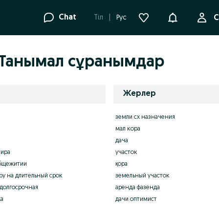
Ақпараттанд
Chat
Tіл
Рус
С
Танымал сұранымдар
Жерлер
земли сх назначения
мал кора
дача
тира
участок
общежитии
қора
ру на длительный срок
земельный участок
долгосрочная
аренда фазенда
а
дачи оптимист