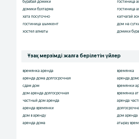
бурабай домики
гостиница а
домики бухтарма
гостиница а
хата посуточно
капчагай зо
гостиница шымкент
дом на сутк
хостел алматы
домики бура
Ұзақ мерзімді жалға берілетін үйлер
времянка аренда
времянка
аренда дома долгосрочная
аренда домо
сдам дом
времянки а
дом аренда долгосрочная
времянка ат
частный дом аренда
аренда част
аренда времянки
долгосрочна
дом в аренду
дом аренда
аренда дома
атырау врем