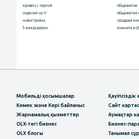
кровать с партой
общежитие
седения на 11
общежития 
новостройка
продажа ко
5 микрорайон
комната в о
Мобильді қосымшалар
Қауіпсіздік
Көмек және Кері байланыс
Сайт карта
Жарнамалық қызметтер
Аумақтар к
OLX-тегі бизнес
Бизнес-пар
OLX блогы
Танымал сұ