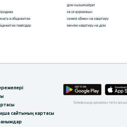
дом кызылкайрат
продажа
кв ул қорғалжын
мната в общежитии
семей обмен на квартиру
бщежитии павлодар
меняю квартиру на дом
 ережелері
сы
Телефоныңа арналған тегін қосы
артасы
ақша сайтының картасы
ранымдар