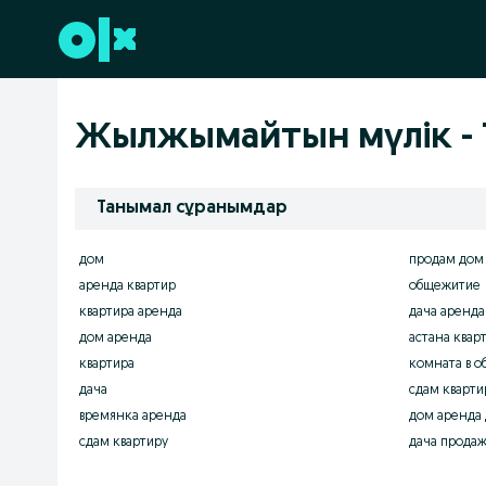
Төменгі деректемеге өту
Жылжымайтын мүлік - 
Танымал сұранымдар
дом
продам дом
аренда квартир
общежитие
квартира аренда
дача аренда
дом аренда
астана квар
квартира
комната в 
дача
сдам кварти
времянка аренда
дом аренда 
сдам квартиру
дача продаж