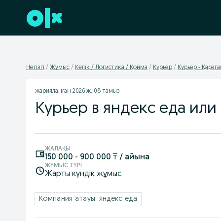
Төменгі деректемеге өту
Негізгі
Жұмыс
Көлік / Логистика / Қойма
Курьер
Курьер - Қараг
жарияланған
2026 ж. 08 тамыз
Курьер в яндекс еда или 
ЖАЛАҚЫ
150 000 - 900 000 ₸ / айына
ЖҰМЫС ТҮРІ
Жарты күндік жұмыс
Компания атауы: яндекс еда