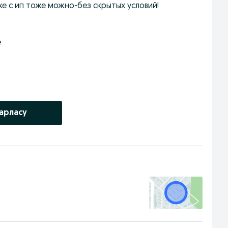
же с ип тоже можно-без скрытых условий!
е
арласу