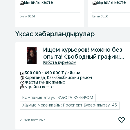
Ыңғайлы кесте
Ыңғайлы кесте
Бүгін 06:51
Бүгін 06:50
Ұқсас хабарландырулар
Ищем курьеров! можно без
опыта! Свободный график!
Работа курьером
можно с просрочками!
300 000 - 490 000 ₸ / айына
Караганда
, Казыбекбийский район
Жарты күндік жұмыс
Ыңғайлы кесте
Компания атауы: РАБОТА КУРЬЕРОМ
Жұмыс мекенжайы: Проспект Бухар-жырау, 46
2026 ж. 08 тамыз