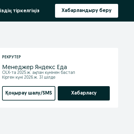
ыру
Хабарландыру беру
іздің тіркелгіңіз
РЕКРУТЕР
Менеджер Яндекс Еда
OLX-та
2025 ж. ақпан
күнінен бастап
Кірген күні 2026 ж. 31 шілде
Қоңырау шалу/SMS
Хабарласу