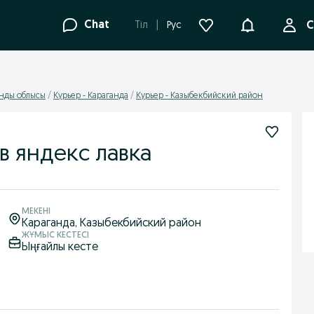
Ақпараттанд
Chat
Tіл
Рус
С
анды облысы
Курьер - Караганда
Курьер - Казыбекбийский район
в яндекс лавка
МЕКЕНІ
Караганда
, Казыбекбийский район
ЖҰМЫС КЕСТЕСІ
Ыңғайлы кесте