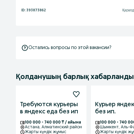
ID:
393873862
Қаралд
Остались вопросы по этой вакансии?
Қолданушың барлық хабарланд
Требуются курьеры
Курьер яндек
в яндекс еда без ип
без ип.
100 000 - 740 000 ₸ / айына
100 000 - 740 00
Астана
, Алматинский район
Шымкент
, Аль-
Жарты күндік жұмыс
Жарты күндік ж