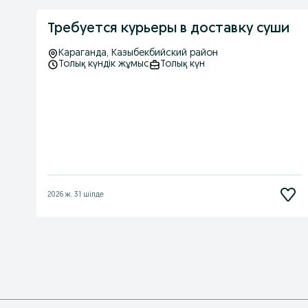
Требуется курьеры в доставку суши
Караганда
, Казыбекбийский район
Толық күндік жұмыс
Толық күн
2026 ж. 31 шілде