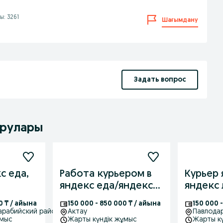
ы: 3261
Шағымдану
Задать вопрос
ырулары
с еда,
Работа курьером в
Курьер 
яндекс еда/яндекс
яндекс 
лавка (можно без
0 ₸ / айына
150 000 - 850 000 ₸ / айына
150 000 
ип)
Фарабийский район
Актау
Павлода
ұмыс
Жарты күндік жұмыс
Жарты к