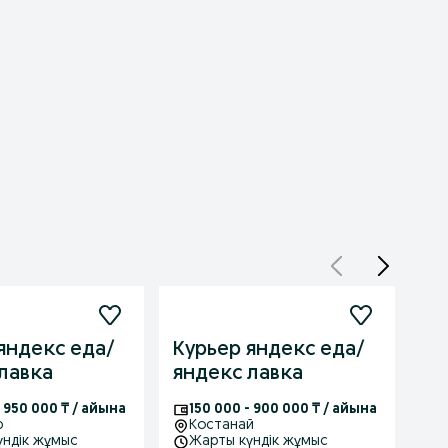
яндекс еда/
Курьер яндекс еда/
Ку
лавка
яндекс лавка
бе
- 950 000 ₸ / айына
150 000 - 900 000 ₸ / айына
1
р
Костанай
үндік жұмыс
Жарты күндік жұмыс
Ж