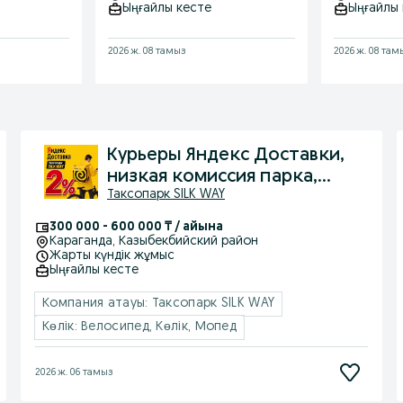
Ыңғайлы кесте
Ыңғайлы 
2026 ж. 08 тамыз
2026 ж. 08 там
Курьеры Яндекс Доставки,
низкая комиссия парка,
Таксопарк SILK WAY
высокие бонусы
300 000 - 600 000 ₸ / айына
Караганда
, Казыбекбийский район
Жарты күндік жұмыс
Ыңғайлы кесте
Компания атауы: Таксопарк SILK WAY
Көлік: Велосипед, Көлік, Мопед
2026 ж. 06 тамыз