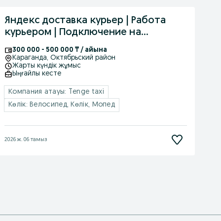
Яндекс доставка курьер | Работа
курьером | Подключение на
доставку
300 000 - 500 000 ₸ / айына
Караганда
, Октябрьский район
Жарты күндік жұмыс
Ыңғайлы кесте
Компания атауы: Tenge taxi
Көлік: Велосипед, Көлік, Мопед
2026 ж. 06 тамыз