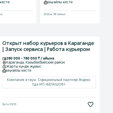
кесте
Ыңғайлы кесте
Ы
ыз
2026 ж. 08 тамыз
2026
Открыт набор курьеров в Караганде
| Запуск сервиса | Работа курьером
280 000 - 780 000 ₸ / айына
Караганда
, Казыбекбийский район
Жарты күндік жұмыс
Ыңғайлы кесте
Компания атауы: Официальный партнер Яндекс
Еда ИП «БЕЛАШОВ»
Бүгін 05:33