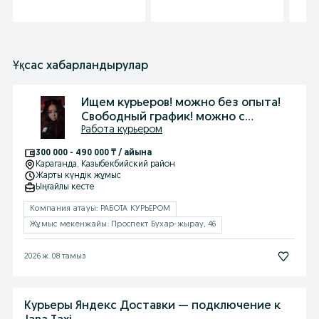
Ұқсас хабарландырулар
Ищем курьеров! можно без опыта!
Свободный график! можно с
Работа курьером
просрочками!
300 000 - 490 000 ₸ / айына
Караганда
, Казыбекбийский район
Жарты күндік жұмыс
Ыңғайлы кесте
Компания атауы: РАБОТА КУРЬЕРОМ
Жұмыс мекенжайы: Проспект Бухар-жырау, 46
2026 ж. 08 тамыз
Курьеры Яндекс Доставки — подключение к