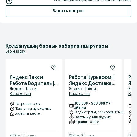
Задать вопрос
Қолданушың барлық хабарландырулары
Бәрін қарау
Яндекс Такси
Работа Курьером |
Раб
Работа Водитель |
Яндекс Доставка
Янд
Яндекс Такси
Яндекс Такси
Янд
Подключение к
Подключение
По
Казахстан
Казахстан
Каз
Таксопарку
300 000 - 500 000 ₸ /
30
Петропавловск
айына
а
Жарты күндік жұмыс
Талдыкорган
, Микрорайон 6
Та
Ыңғайлы кесте
Жарты күндік жұмыс
Ж
Ыңғайлы кесте
Ы
2026 ж. 08 тамыз
2026 ж. 08 тамыз
2026 