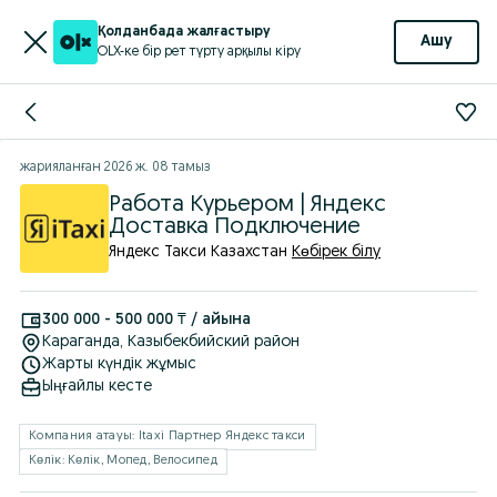
Қолданбада жалғастыру
Ашу
OLX-ке бір рет түрту арқылы кіру
жарияланған
2026 ж. 08 тамыз
Работа Курьером | Яндекс
Доставка Подключение
Яндекс Такси Казахстан
Көбірек білу
300 000 - 500 000 ₸ / айына
Караганда
, Казыбекбийский район
Жарты күндік жұмыс
Ыңғайлы кесте
Компания атауы: Itaxi Партнер Яндекс такси
Көлік: Көлік, Мопед, Велосипед