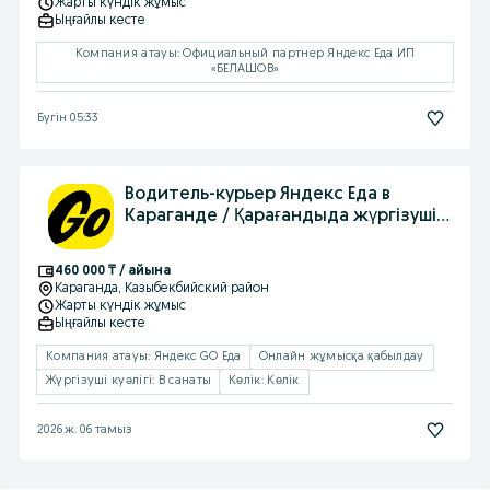
Жарты күндік жұмыс
Ыңғайлы кесте
Компания атауы: Официальный партнер Яндекс Еда ИП
«БЕЛАШОВ»
Бүгін 05:33
Водитель-курьер Яндекс Еда в
Караганде / Қарағандыда жүргізуші-
курьер
460 000 ₸ / айына
Караганда
, Казыбекбийский район
Жарты күндік жұмыс
Ыңғайлы кесте
Компания атауы: Яндекс GO Еда
Онлайн жұмысқа қабылдау
Жүргізуші куәлігі: B санаты
Көлік: Көлік
2026 ж. 06 тамыз