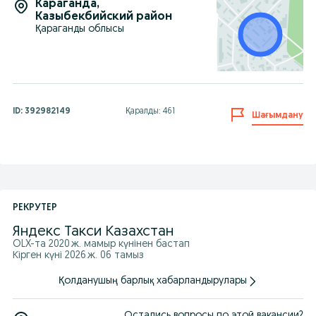
Караганда
,
Казыбекбийский район
Қараганды облысы
ID:
392982149
Қаралды: 461
Шағымдану
РЕКРУТЕР
Яндекс Такси Казахстан
OLX-та
2020 ж. мамыр
күнінен бастап
Кірген күні 2026 ж. 06 тамыз
Қолданушың барлық хабарландырулары
Остались вопросы по этой вакансии?