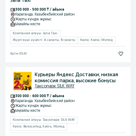
Jana Taxi
300 000 - 500 000 ₸ / айына
Караганда
, Казыбекбийский район
Жарты күндік жұмыс
Ыңғайлы кесте
Компания атауы: Jana Taxi
Жүргізуші куәлігі: A санаты, B санаты
Көлік: Көлік, Мопед
Бүгін 05:41
Курьеры Яндекс Доставки, низкая
комиссия парка, высокие бонусы
Таксопарк SILK WAY
300 000 - 600 000 ₸ / айына
Караганда
, Казыбекбийский район
Жарты күндік жұмыс
Ыңғайлы кесте
Компания атауы: Таксопарк SILK WAY
Көлік: Велосипед, Көлік, Мопед