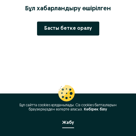
Бұл хабарландыру өшірілген
Басты бетке оралу
Бұл сайтта cookies қолданылады. Сіз cookies баптауларын
браузеріңізден өзгерте аласыз.
Көбірек білу
Жабу