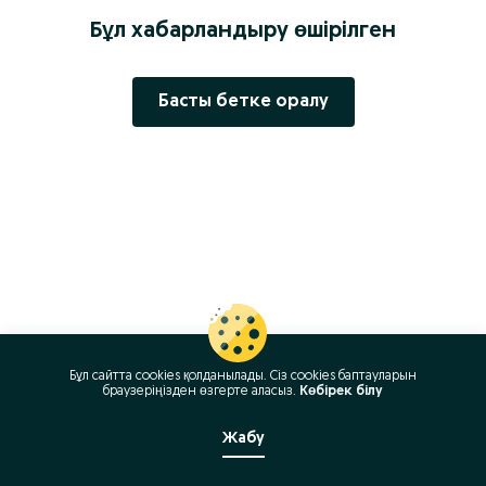
Бұл хабарландыру өшірілген
Басты бетке оралу
Бұл сайтта cookies қолданылады. Сіз cookies баптауларын
браузеріңізден өзгерте аласыз.
Көбірек білу
Жабу