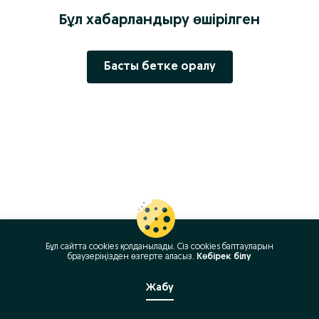
Бұл хабарландыру өшірілген
Басты бетке оралу
Бұл сайтта cookies қолданылады. Сіз cookies баптауларын
браузеріңізден өзгерте аласыз.
Көбірек білу
Жабу