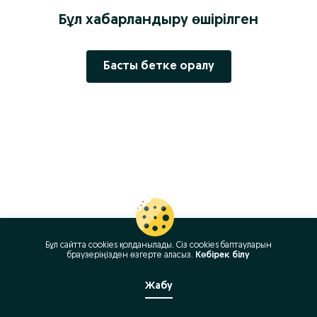
Бұл хабарландыру өшірілген
Басты бетке оралу
Бұл сайтта cookies қолданылады. Сіз cookies баптауларын
браузеріңізден өзгерте аласыз.
Көбірек білу
Жабу