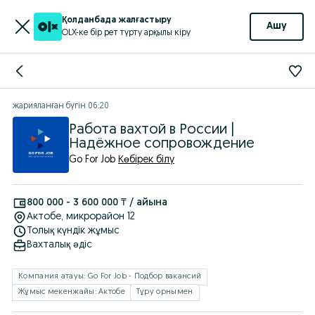
Қолданбада жалғастыру
Ашу
OLX-ке бір рет түрту арқылы кіру
жарияланған
бүгін 06:20
Работа вахтой в России |
Надёжное сопровождение
Go For Job
Көбірек білу
800 000 - 3 600 000 ₸ / айына
Актобе
, микрорайон 12
Толық күндік жұмыс
Вахталық əдіс
Компания атауы: Go For Job - Подбор вакансий
Жұмыс мекенжайы: Актобе
Тұру орнымен