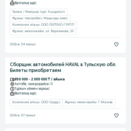
Вахталық əдіс
Төлем / Мөлшер түрі: Күнделікті
Жұмыс тəжірибесі: Маңызды емес
Компания атауы: ООО ЛЕРТЕКО-ГРУПП
Жұмыс мекенжайы: ул. Варламова, 33
2026 ж. 04 тамыз
Сборщик автомобилей HAVAL в Тульскую обл.
Билеты приобретаем
850 000 - 2 000 000 ₸ / айына
Актобе
, микрорайон 11
Тұрғын үймен жұмыс
Вахталық əдіс
Компания атауы: ООО Градус
Жұмыс мекенжайы: Г Москва
2026 ж. 07 тамыз