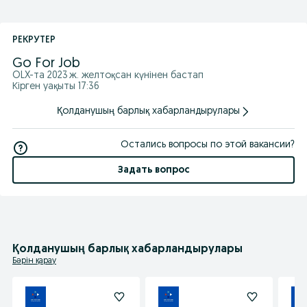
РЕКРУТЕР
Go For Job
OLX-та
2023 ж. желтоқсан
күнінен бастап
Кірген уақыты 17:36
Қолданушың барлық хабарландырулары
Остались вопросы по этой вакансии?
Задать вопрос
Қолданушың барлық хабарландырулары
Бәрін қарау