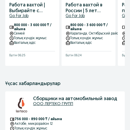
Работа вахтой |
Работа вахтой в
Раб
Выбирайте с
России | 5 лет
про
Go For Job
Go For Job
Go F
надёжным
помогаем
со
агентством
трудоустроиться
800 000 - 3 600 000 ₸ /
800 000 - 3 600 000 ₸ /
80
айына
айына
а
Семей
Караганда
, Октябрьский район
У
Толық күндік жұмыс
Толық күндік жұмыс
Т
Вахталық əдіс
Вахталық əдіс
Ва
Бүгін 06:25
Бүгін 06:24
Бүгін
Ұқсас хабарландырулар
Сборщики на автомобильный завод
ООО ЛЕРТЕКО ГРУПП
756 000 - 890 000 ₸ / айына
Актобе
, микрорайон 12
Толық күндік жұмыс