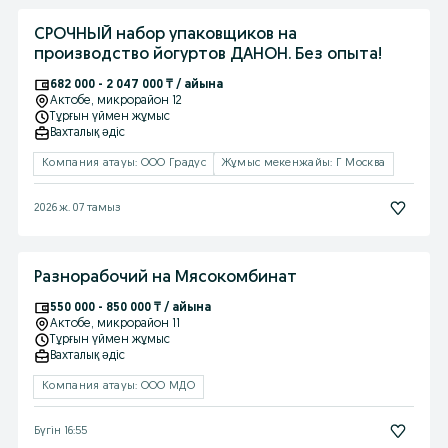
СРОЧНЫЙ набор упаковщиков на
производство йогуртов ДАНОН. Без опыта!
682 000 - 2 047 000 ₸ / айына
Актобе
, микрорайон 12
Тұрғын үймен жұмыс
Вахталық əдіс
Компания атауы: ООО Градус
Жұмыс мекенжайы: Г Москва
2026 ж. 07 тамыз
Разнорабочий на Мясокомбинат
550 000 - 850 000 ₸ / айына
Актобе
, микрорайон 11
Тұрғын үймен жұмыс
Вахталық əдіс
Компания атауы: ООО МДО
Бүгін 16:55