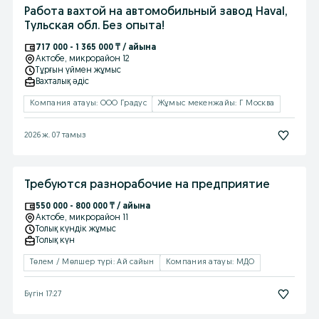
Работа вахтой на автомобильный завод Haval,
Тульская обл. Без опыта!
717 000 - 1 365 000 ₸ / айына
Актобе
, микрорайон 12
Тұрғын үймен жұмыс
Вахталық əдіс
Компания атауы: ООО Градус
Жұмыс мекенжайы: Г Москва
2026 ж. 07 тамыз
Требуются разнорабочие на предприятие
550 000 - 800 000 ₸ / айына
Актобе
, микрорайон 11
Толық күндік жұмыс
Толық күн
Төлем / Мөлшер түрі: Ай сайын
Компания атауы: МДО
Бүгін 17:27