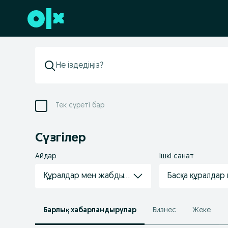
Төменгі деректемеге өту
Тек суреті бар
Сүзгілер
Айдар
Ішкі санат
Құралдар мен жабдықтарды жалға алу
Басқа құралдар
Барлық хабарландырулар
Бизнес
Жеке