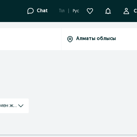
Ақпараттанд
Chat
Tіл
Рус
С
 мен жабдықтарды жалға алу