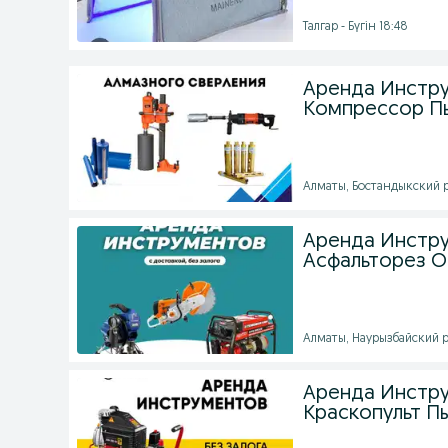
Талгар - Бүгін 18:48
Аренда Инстр
Компрессор Пы
Алматы, Бостандыкский ра
Аренда Инстру
Асфальторез О
Алматы, Наурызбайский ра
Аренда Инстр
Краскопульт П