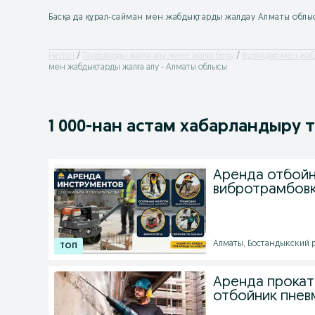
Басқа да құрал-сайман мен жабдықтарды жалдау Алматы облы
Негізгі
Тауарларды жалға алу және жалға беру
Құралдар мен жаб
мен жабдықтарды жалға алу - Алматы облысы
1 000
-нан астам
хабарландыру 
Аренда отбойн
вибротрамбовк
Алматы, Бостандыкский р
Аренда прокат
отбойник пне