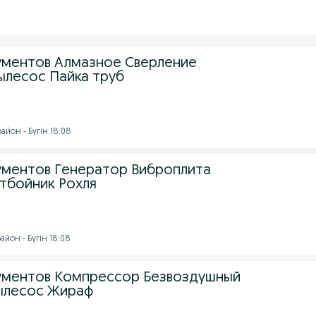
ументов Алмазное Сверление
лесос Пайка труб
йон - Бүгін 18:08
ментов Генератор Виброплита
тбойник Рохля
йон - Бүгін 18:08
ументов Компрессор Безвоздушный
ылесос Жираф