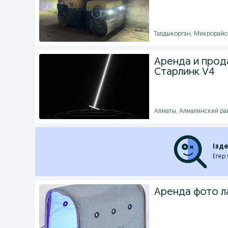
Талдыкорган, Микрорайон 
Аренда и прода
Старлинк V4
Алматы, Алмалинский райо
Ізд
Егер
Аренда фото л