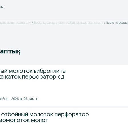
сы
дықтарды жалға алу
Басқа құралдар мен жабдықтарды жалға алу
Басқа құралд
таптық
ый молоток виброплита
а каток перфоратор сд
айон - 2026 ж. 06 тамыз
 отбойный молоток перфоратор
вмомолоток молот