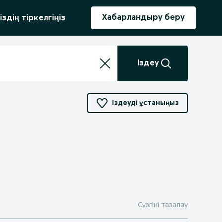
ыру
Хабарландыру беру
іздің тіркелгіңіз
Іздеу
Іздеуді ұстаныңыз
Сүзгіні тазалау