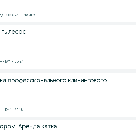
а - 2026 ж. 06 тамыз
 пылесос
 - Бүгін 05:24
а профессионального клинингового
 - Бүгін 20:18
тором. Аренда катка