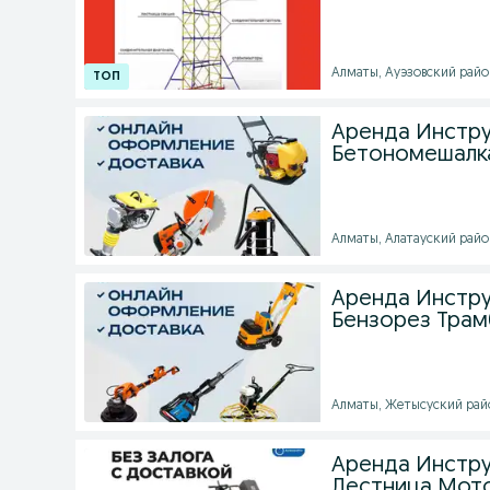
Алматы, Ауэзовский район
Аренда Инстру
Бетономешалк
Алматы, Алатауский район
Аренда Инстру
Бензорез Трам
Алматы, Жетысуский район
Аренда Инстру
Лестница Мот