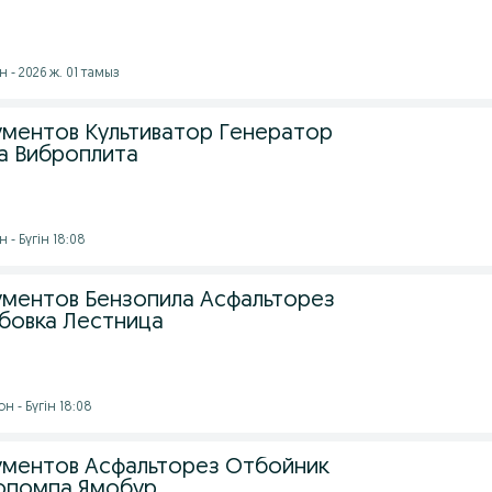
 - 2026 ж. 01 тамыз
ментов Культиватор Генератор
а Виброплита
 - Бүгін 18:08
ментов Бензопила Асфальторез
бовка Лестница
 - Бүгін 18:08
ментов Асфальторез Отбойник
опомпа Ямобур