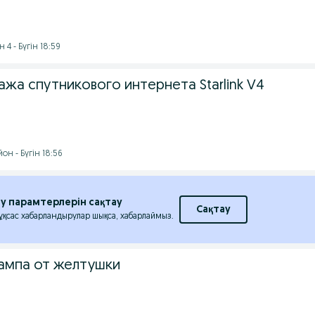
4 - Бүгін 18:59
жа спутникового интернета Starlink V4
н - Бүгін 18:56
еу парамтерлерін сақтау
Сақтау
 ұқсас хабарландырулар шықса, хабарлаймыз.
ампа от желтушки