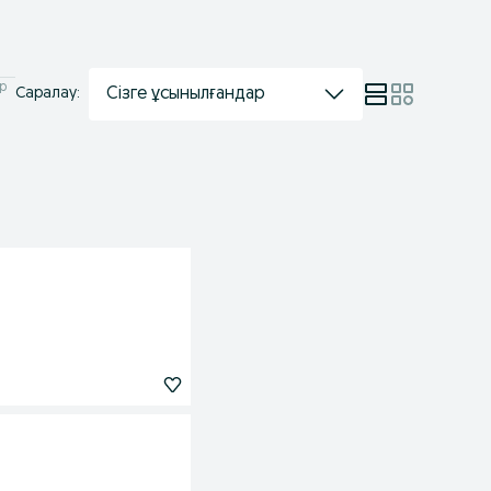
ар
Сізге ұсынылғандар
Саралау: