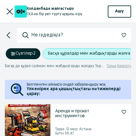
Қолданбада жалғастыру
Ашу
OLX-ке бір рет түрту арқылы кіру
Не іздедіңіз?
Сүзгілер
·
2
Басқа құралдар мен жабдықтарды жалға а
Басқа да құрал-сайман мен жабдықтарды жалдау Тараз - Парақ 2
Толық Көрсету
Белгіленген аймақта ондай хабарландыру жоқ.
Үлкенірек ара қашықтықтағы нәтижелерді
қарау:
Аренда и прокат
инструментов
Тараз, 12-мкр. Астана
Бүгін 08:47