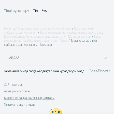
Tіл
Рус
Тілді ауыстыру
Негізгі
Тауарларды жалға алу және жалға беру
Құралдар мен
жабдықтарды жалға алу
Басқа құралдар мен жабдықтарды жалға алу
Басқа құралдар мен жабдықтарды жалға алу - Жамбыл облысы
Басқа
құралдар мен жабдықтарды жалға алу - Тараз
Басқа құралдар мен
жабдықтарды жалға алу - Барысхан
АЙДАР
Толық Көрсету
Тараз аймағында басқа жабдықтар мен құралдарды жалдау ⭐ OLX-те әртүрлі жабдықтарды тиімді бағамен жалға беруге немесе алуға болады ⚡ OLX.kz-ке кір!
Сайт картасы
Аумақтар картасы
Бизнес-парақша сайтының картасы
Танымал сұранымдар