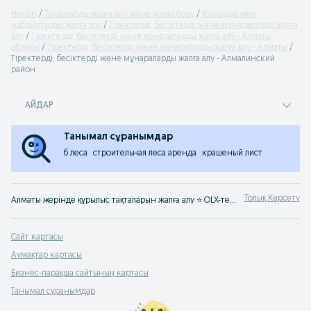
Негізгі
Тауарларды жалға алу және жалға беру
Құралдар мен
жабдықтарды жалға алу
Тіректерді, бесіктерді және мұнараларды жалға
алу
Тіректерді, бесіктерді және мұнараларды жалға алу - Алматы
облысы
Тіректерді, бесіктерді және мұнараларды жалға алу - Алматы
Тіректерді, бесіктерді және мұнараларды жалға алу - Алмалинский
район
АЙДАР
Танымал сұранымдар
б леса
строительная леса аренда
крашеный лист
Толық Көрсету
Алматы жерінде құрылыс тақталарын жалға алу ⭐ OLX-тен құрылысқа арналған бесіктерді, мұнаралар мен баспалдақтарды тиімді бағада оп-оңай жалға алып, бере аласыздар ⚡ OLX.kz-ке кір!
Сайт картасы
Аумақтар картасы
Бизнес-парақша сайтының картасы
Танымал сұранымдар