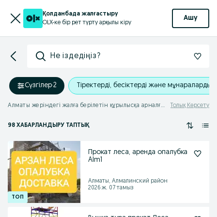
Қолданбада жалғастыру
Ашу
OLX-ке бір рет түрту арқылы кіру
Не іздедіңіз?
Сүзгілер
·
2
Тіректерді, бесіктерді және мұнараларды 
Алматы жеріндегі жалға берілетін құрылысқа арналған ағаштар, бесіктер, мұнаралар мен баспалдақтар
Толық Көрсету
98 ХАБАРЛАНДЫРУ ТАПТЫҚ
Прокат леса, аренда опалубка
Alm1
Алматы, Алмалинский район
2026 ж. 07 тамыз