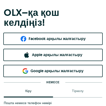
OLX–қа қош
келдіңіз!
Facebook арқылы жалғастыру
Apple арқылы жалғастыру
Google арқылы жалғастыру
НЕМЕСЕ
Кіру
Тіркелу
Пошта немесе телефон нөмірі