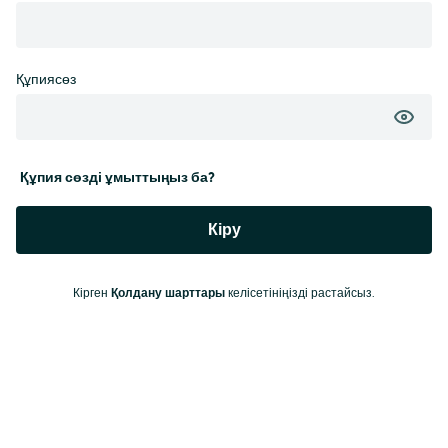
Құпиясөз
Құпия сөзді ұмыттыңыз ба?
Кіру
Кірген
Қолдану шарттары
келісетініңізді растайсыз.