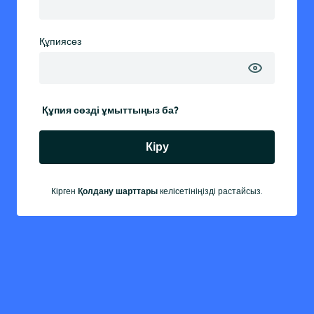
Құпиясөз
Құпия сөзді ұмыттыңыз ба?
Кіру
Кірген
Қолдану шарттары
келісетініңізді растайсыз.