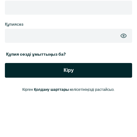
Құпиясөз
Құпия сөзді ұмыттыңыз ба?
Кіру
Кірген
Қолдану шарттары
келісетініңізді растайсыз.