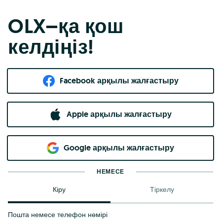
OLX–қа қош
келдіңіз!
Facebook арқылы жалғастыру
Apple арқылы жалғастыру
Google арқылы жалғастыру
НЕМЕСЕ
Кіру
Тіркелу
Пошта немесе телефон нөмірі