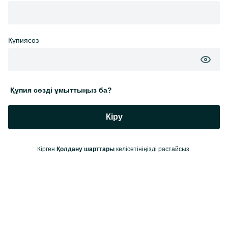
Құпиясөз
Құпия сөзді ұмыттыңыз ба?
Кіру
Кірген
Қолдану шарттары
келісетініңізді растайсыз.