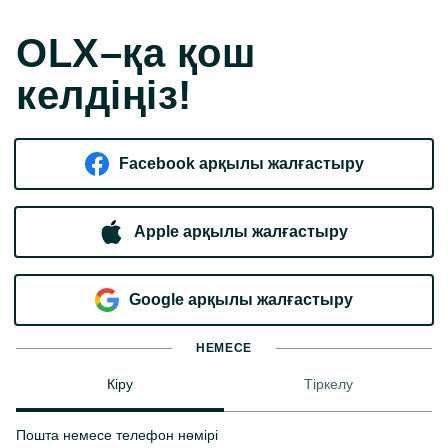
OLX–қа қош
келдіңіз!
Facebook арқылы жалғастыру
Apple арқылы жалғастыру
Google арқылы жалғастыру
НЕМЕСЕ
Кіру
Тіркелу
Пошта немесе телефон нөмірі