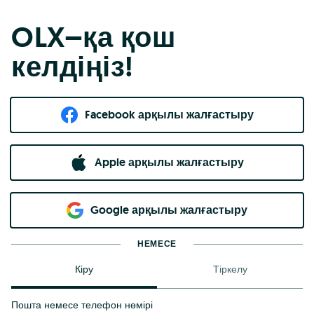
OLX–қа қош
келдіңіз!
Facebook арқылы жалғастыру
Apple арқылы жалғастыру
Google арқылы жалғастыру
НЕМЕСЕ
Кіру
Тіркелу
Пошта немесе телефон нөмірі