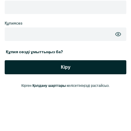
Құпиясөз
Құпия сөзді ұмыттыңыз ба?
Кіру
Қолдану шарттары
Кірген
келісетініңізді растайсыз.