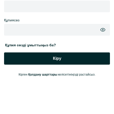
Құпиясөз
Құпия сөзді ұмыттыңыз ба?
Кіру
Кірген
Қолдану шарттары
келісетініңізді растайсыз.