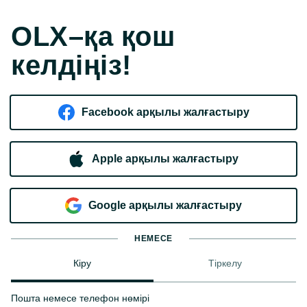
OLX–қа қош
келдіңіз!
Facebook арқылы жалғастыру
Apple арқылы жалғастыру
Google арқылы жалғастыру
НЕМЕСЕ
Кіру
Тіркелу
Пошта немесе телефон нөмірі