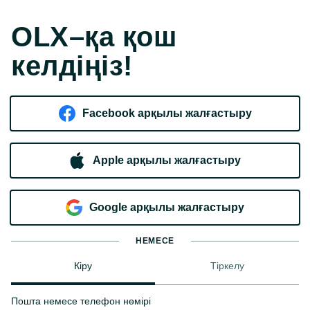
OLX–қа қош
келдіңіз!
Facebook арқылы жалғастыру
Apple арқылы жалғастыру
Google арқылы жалғастыру
НЕМЕСЕ
Кіру
Тіркелу
Пошта немесе телефон нөмірі