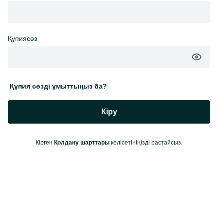
Құпиясөз
Құпия сөзді ұмыттыңыз ба?
Кіру
Кірген
келісетініңізді растайсыз.
Қолдану шарттары