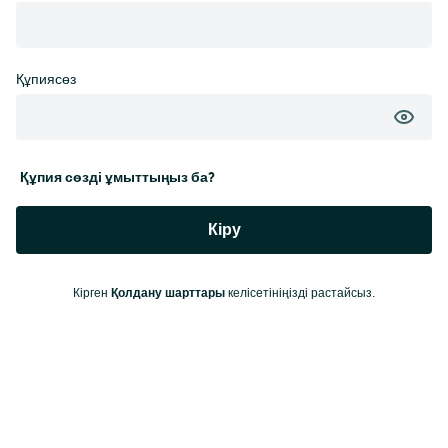
Құпиясөз
Құпия сөзді ұмыттыңыз ба?
Кіру
Қолдану шарттары
Кірген
келісетініңізді растайсыз.