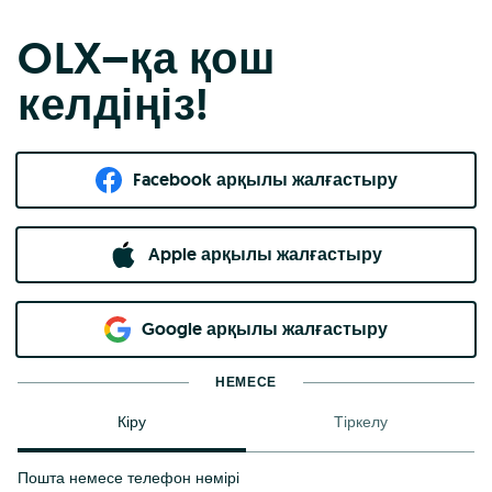
OLX–қа қош
келдіңіз!
Facebook арқылы жалғастыру
Apple арқылы жалғастыру
Google арқылы жалғастыру
НЕМЕСЕ
Кіру
Тіркелу
Пошта немесе телефон нөмірі