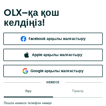
OLX–қа қош
келдіңіз!
Facebook арқылы жалғастыру
Apple арқылы жалғастыру
Google арқылы жалғастыру
НЕМЕСЕ
Кіру
Тіркелу
Пошта немесе телефон нөмірі