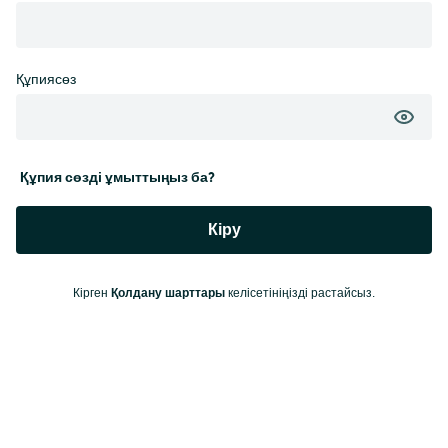
Құпиясөз
Құпия сөзді ұмыттыңыз ба?
Кіру
Қолдану шарттары
Кірген
келісетініңізді растайсыз.