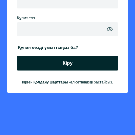
Құпиясөз
Құпия сөзді ұмыттыңыз ба?
Кіру
Кірген
келісетініңізді растайсыз.
Қолдану шарттары