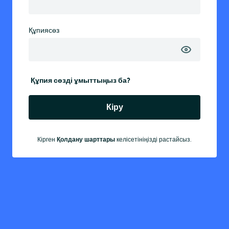
Құпиясөз
Құпия сөзді ұмыттыңыз ба?
Кіру
Кірген
Қолдану шарттары
келісетініңізді растайсыз.