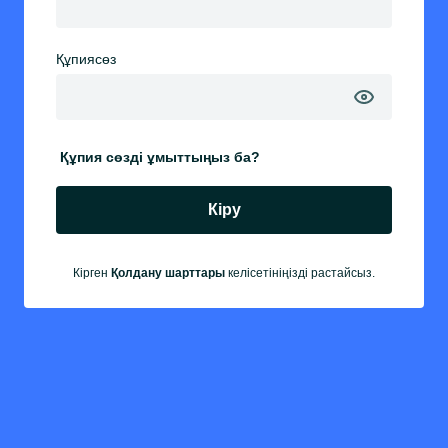
Құпиясөз
Құпия сөзді ұмыттыңыз ба?
Кіру
Кірген
Қолдану шарттары
келісетініңізді растайсыз.