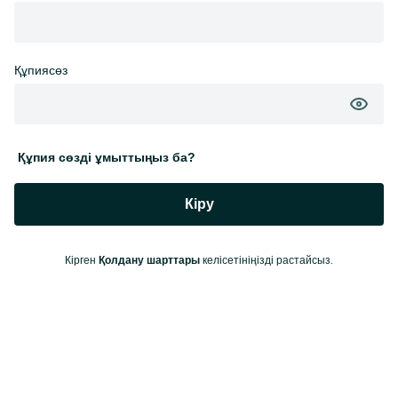
Құпиясөз
Құпия сөзді ұмыттыңыз ба?
Кіру
Кірген
келісетініңізді растайсыз.
Қолдану шарттары