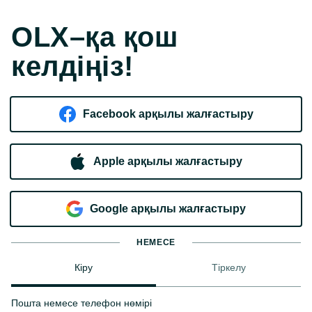
OLX–қа қош
келдіңіз!
Facebook арқылы жалғастыру
Apple арқылы жалғастыру
Google арқылы жалғастыру
НЕМЕСЕ
Кіру
Тіркелу
Пошта немесе телефон нөмірі