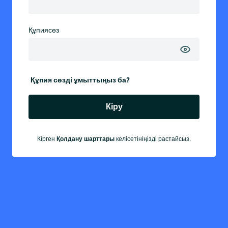
Құпиясөз
Құпия сөзді ұмыттыңыз ба?
Кіру
Қолдану шарттары
Кірген
келісетініңізді растайсыз.