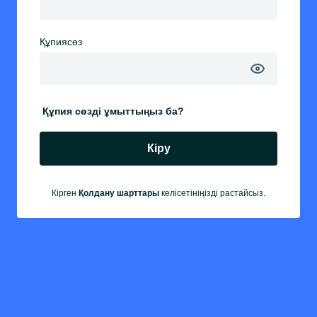
Құпиясөз
Құпия сөзді ұмыттыңыз ба?
Кіру
Кірген
Қолдану шарттары
келісетініңізді растайсыз.